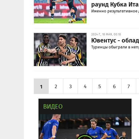
раунд Кубка Ит
Именно результативное 
2024 Г., 16 МАЯ, 00:18
Ювентус - облад
Туринцы обыграли в неп
1
2
3
4
5
6
7
ВИДЕО