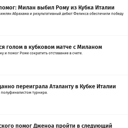
 помог: Милан выбил Рому из Кубка Италии
римлян Абрахама и результативный дебют Феликса обеспечили победу
ся голом в кубковом матче с Миланом
у и помог Роме сократить отставание в счете.
анно переиграла Аталанту в Кубке Италии
м полуфиналистом турнира.
ского помог Дженоа пройти в следующий