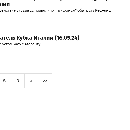
алии
действие украинца позволило "грифонам" обыграть Реджану.
атель Кубка Италии (16.05.24)
ростом матче Аталанту.
8
9
>
>>