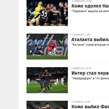
11 ФЕВРАЛЯ, 00:52
Комо одолел На
"Лариани" вышли на мил
5 ФЕВРАЛЯ, 23:55
Аталанта выбил
"Богиня" стала вторым 
5 ФЕВРАЛЯ, 00:38
Интер стал пер
"Нерадзурри" в 1/4 фина
27 ЯНВАРЯ, 23:58
Комо выбил Фио