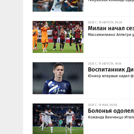
2025 Г., 18 АВГУСТА, 00:26
Милан начал се
Массимилиано Аллегри у
2025 Г., 15 АВГУСТА, 19:36
Воспитанник Ди
Юниор впервые надел фу
2025 Г., 15 МАЯ, 00:00
Болонья одолел
Команда Винченцо Итал