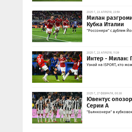
2025 Г., 23 АПРЕЛЯ, 23:59
Милан разгроми
Кубка Италии
"Россонери" с дублем Й
2025 Г., 23 АПРЕЛЯ, 11:39
Интер - Милан:
Узнай на ISPORT, кто мо
2025 Г., 27 ФЕВРАЛЯ, 00:38
Ювентус опозори
Серии А
"Бьянконери" в кубково