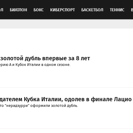
ОЛ
БИАТЛОН
БОКС
КИБЕРСПОРТ
БАСКЕТБОЛ
ТЕННИС
ТОСПОРТ
золотой дубль впервые за 8 лет
рию А и Кубок Италии в одном сезоне.
адателем Кубка Италии, одолев в финале Лацио
тто "нерадзурри" оформили золотой дубль.