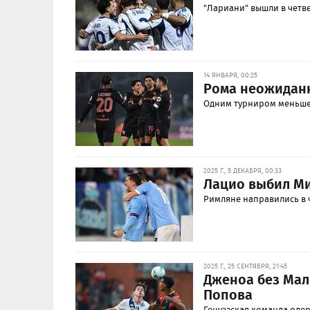
"Лариани" вышли в четв
14 ЯНВАРЯ, 00:25
Рома неожиданн
Одним турниром меньше 
2025 Г., 5 ДЕКАБРЯ, 00:33
Лацио выбил Ми
Римляне направились в 
2025 Г., 25 СЕНТЯБРЯ, 21:45
Дженоа без Мал
Попова
Генуэзская команда одер