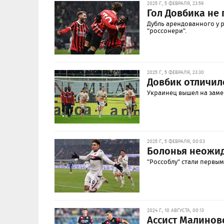
2025 Г., 5 ФЕВРАЛЯ, 23:59
Гол Довбика не
Дубль арендованного у 
"россонери".
2025 Г., 5 ФЕВРАЛЯ, 23:30
Довбик отличил
Украинец вышел на замен
2025 Г., 5 ФЕВРАЛЯ, 00:03
Болонья неожид
"Россоблу" стали первы
2024 Г., 10 АВГУСТА, 00:13
Ассист Малинов