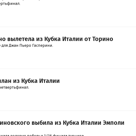
ертьфинал.
о вылетела из Кубка Италии от Торино
для Джан Пьеро Гасперини.
лан из Кубка Италии
четвертьфинал.
иновского выбила из Кубка Италии Эмполи
жала волевую победу в 1/16 финала турнира.