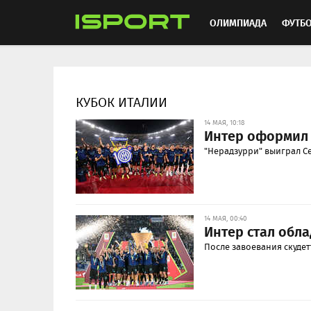
ОЛИМПИАДА
ФУТБ
ХОККЕЙ
ММА
АВ
КУБОК ИТАЛИИ
14 МАЯ, 10:18
Интер оформил 
"Нерадзурри" выиграл Се
14 МАЯ, 00:40
Интер стал обл
После завоевания скуде