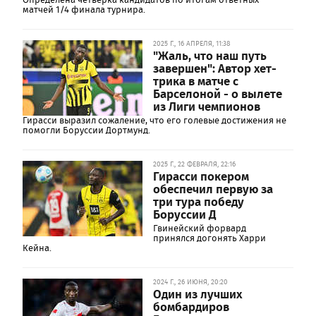
матчей 1/4 финала турнира.
2025 Г., 16 АПРЕЛЯ, 11:38
"Жаль, что наш путь
завершен": Автор хет-
трика в матче с
Барселоной - о вылете
из Лиги чемпионов
Гирасси выразил сожаление, что его голевые достижения не
помогли Боруссии Дортмунд.
2025 Г., 22 ФЕВРАЛЯ, 22:16
Гирасси покером
обеспечил первую за
три тура победу
Боруcсии Д
Гвинейский форвард
принялся догонять Харри
Кейна.
2024 Г., 26 ИЮНЯ, 20:20
Один из лучших
бомбардиров