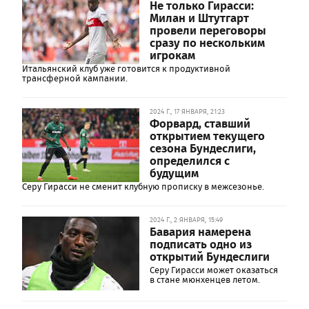
Не только Гирасси:
Милан и Штутгарт
провели переговоры
сразу по нескольким
игрокам
Итальянский клуб уже готовится к продуктивной
трансферной кампании.
2024 Г., 17 ЯНВАРЯ, 21:23
Форвард, ставший
открытием текущего
сезона Бундеслиги,
определился с
будущим
Серу Гирасси не сменит клубную прописку в межсезонье.
2024 Г., 2 ЯНВАРЯ, 15:49
Бавария намерена
подписать одно из
открытий Бундеслиги
Серу Гирасси может оказаться
в стане мюнхенцев летом.