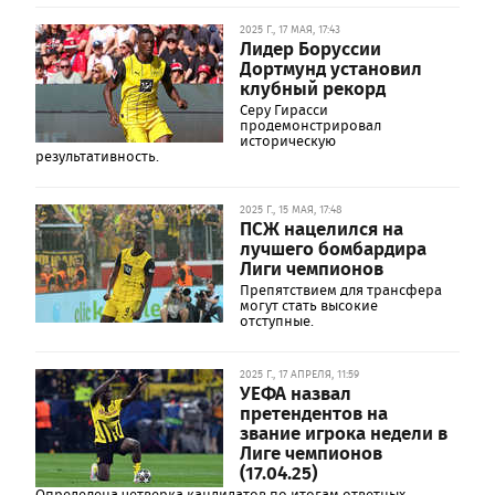
2025 Г., 17 МАЯ, 17:43
Лидер Боруссии
Дортмунд установил
клубный рекорд
Серу Гирасси
продемонстрировал
историческую
результативность.
2025 Г., 15 МАЯ, 17:48
ПСЖ нацелился на
лучшего бомбардира
Лиги чемпионов
Препятствием для трансфера
могут стать высокие
отступные.
2025 Г., 17 АПРЕЛЯ, 11:59
УЕФА назвал
претендентов на
звание игрока недели в
Лиге чемпионов
(17.04.25)
Определена четверка кандидатов по итогам ответных