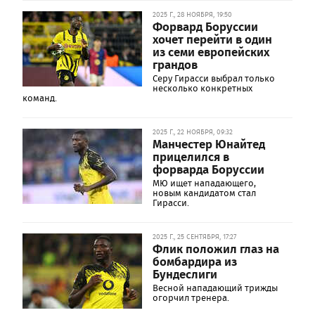
2025 Г., 28 НОЯБРЯ, 19:50
Форвард Боруссии
хочет перейти в один
из семи европейских
грандов
Серу Гирасси выбрал только
несколько конкретных
команд.
2025 Г., 22 НОЯБРЯ, 09:32
Манчестер Юнайтед
прицелился в
форварда Боруссии
МЮ ищет нападающего,
новым кандидатом стал
Гирасси.
2025 Г., 25 СЕНТЯБРЯ, 17:27
Флик положил глаз на
бомбардира из
Бундеслиги
Весной нападающий трижды
огорчил тренера.