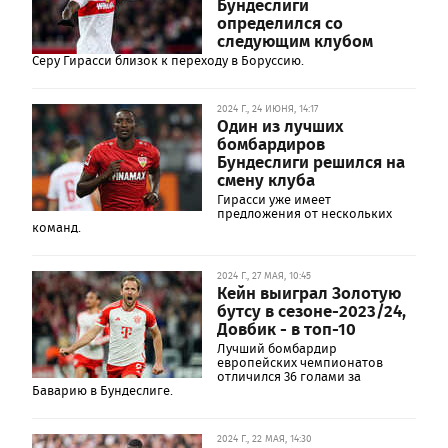
Бундеслиги
определился со
следующим клубом
Серу Гирасси близок к переходу в Боруссию.
2024 Г., 24 ИЮНЯ, 14:17
Один из лучших
бомбардиров
Бундеслиги решился на
смену клуба
Гирасси уже имеет
предложения от нескольких
команд.
2024 Г., 27 МАЯ, 10:45
Кейн выиграл Золотую
бутсу в сезоне-2023/24,
Довбик - в топ-10
Лучший бомбардир
европейских чемпионатов
отличился 36 голами за
Баварию в Бундеслиге.
2024 Г., 22 МАЯ, 14:30