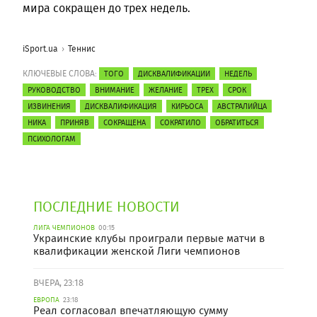
мира сокращен до трех недель.
iSport.ua
Теннис
КЛЮЧЕВЫЕ СЛОВА:
ТОГО
ДИСКВАЛИФИКАЦИИ
НЕДЕЛЬ
РУКОВОДСТВО
ВНИМАНИЕ
ЖЕЛАНИЕ
ТРЕХ
СРОК
ИЗВИНЕНИЯ
ДИСКВАЛИФИКАЦИЯ
КИРЬОСА
АВСТРАЛИЙЦА
НИКА
ПРИНЯВ
СОКРАЩЕНА
СОКРАТИЛО
ОБРАТИТЬСЯ
ПСИХОЛОГАМ
ПОСЛЕДНИЕ НОВОСТИ
ЛИГА ЧЕМПИОНОВ
00:15
Украинские клубы проиграли первые матчи в
квалификации женской Лиги чемпионов
ВЧЕРА, 23:18
ЕВРОПА
23:18
Реал согласовал впечатляющую сумму