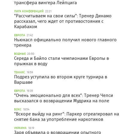
трансфера вингера Лейпцига
ЛИГА КОНФЕРЕНЦИЙ
22:21
"Рассчитываем на свои силы": Тренер Динамо
рассказал, чего ждет от противостояния с
Карабахом
ЕВРОПА
21:42
Ньюкасл официально получил нового главного
тренера
ВОДНЫЕ
20:50
Середа и Байло стали чемпионами Европы в
прыжках в воду
ТЕННИС
19:59
Подрез уступила во втором круге турнира в
Варшаве
ЕВРОПА
19:35
"Очень эмоционально для всех": Тренер Челси
высказался о возвращении Мудрика на поле
БОКС
18:54
"Вскоре выйду на ринг": Паркер отреагировал на
снятие бана за употребление наркотиков
УКРАИНА
18:19
Заря объявила о возвращении опытного