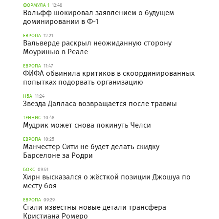
ФОРМУЛА 1
12:48
Вольфф шокировал заявлением о будущем
доминировании в Ф-1
ЕВРОПА
12:21
Вальверде раскрыл неожиданную сторону
Моуринью в Реале
ЕВРОПА
11:47
ФИФА обвинила критиков в скоординированных
попытках подорвать организацию
НБА
11:24
Звезда Далласа возвращается после травмы
ТЕННИС
10:48
Мудрик может снова покинуть Челси
ЕВРОПА
10:25
Манчестер Сити не будет делать скидку
Барселоне за Родри
БОКС
09:51
Хирн высказался о жёсткой позиции Джошуа по
месту боя
ЕВРОПА
09:29
Стали известны новые детали трансфера
Кристиана Ромеро