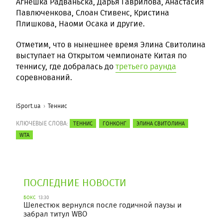
Агнешка Радваньска, Дарья Гаврилова, Анастасия
Павлюченкова, Слоан Стивенс, Кристина
Плишкова, Наоми Осака и другие.
Отметим, что в нынешнее время Элина Свитолина
выступает на Открытом чемпионате Китая по
теннису, где добралась до
третьего раунда
соревнований.
iSport.ua
Теннис
КЛЮЧЕВЫЕ СЛОВА:
ТЕННИС
ГОНКОНГ
ЭЛИНА СВИТОЛИНА
WTA
ПОСЛЕДНИЕ НОВОСТИ
БОКС
13:30
Шелестюк вернулся после годичной паузы и
забрал титул WBO