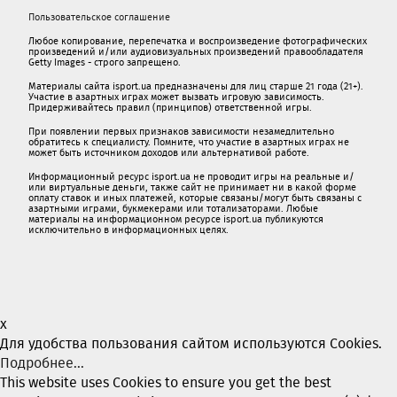
Пользовательское соглашение
Любое копирование, перепечатка и воспроизведение фотографических
произведений и/или аудиовизуальных произведений правообладателя
Getty Images - строго запрещено.
Материалы сайта isport.ua предназначены для лиц старше 21 года (21+).
Участие в азартных играх может вызвать игровую зависимость.
Придерживайтесь правил (принципов) ответственной игры.
При появлении первых признаков зависимости незамедлительно
обратитесь к специалисту. Помните, что участие в азартных играх не
может быть источником доходов или альтернативой работе.
Информационный ресурс isport.ua не проводит игры на реальные и/
или виртуальные деньги, также сайт не принимает ни в какой форме
oплaту ставок и иных платежей, которые связаны/могут быть связаны c
азартными игрaми, букмекерами или тотализаторами. Любые
материалы на информационном ресурсе isport.ua публикуютcя
исключительно в информационных целях.
x
Для удобства пользования сайтом используются Cookies.
Подробнее...
This website uses Cookies to ensure you get the best