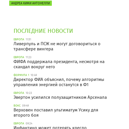
АНДРЕА КИМИ АНТОНЕЛЛИ
ПОСЛЕДНИЕ НОВОСТИ
ЕВРОПА
11:51
Ливерпуль и ПСЖ не могут договориться о
трансфере вингера
ЕВРОПА
11:23
ФИФА поддержала президента, несмотря на
скандал вокруг него
ФОРМУЛА 1
10:49
Директор ФИА объяснил, почему алгоритмы
управления энергией останутся в Ф1
ЕВРОПА
10:23
Эвертон усилился полузащитником Арсенала
БОКС
09:49
Верховен поставил ультиматум Усику для
второго боя
ЕВРОПА
09:24
Инфантино может потерять кресло