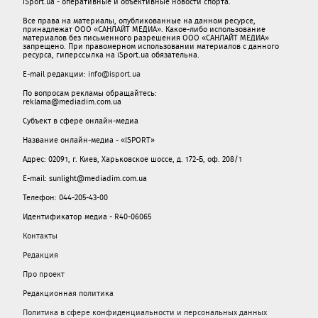
iSport.ua - оперативные и объективные новости спорта.
Все права на материалы, опубликованные на данном ресурсе,
принадлежат ООО «САНЛАЙТ МЕДИА». Какое-либо использование
материалов без письменного разрешения ООО «САНЛАЙТ МЕДИА»
запрещено. При правомерном использовании материалов с данного
ресурса, гиперссылка на iSport.ua обязательна.
E-mail редакции:
info@isport.ua
По вопросам рекламы обращайтесь:
reklama@mediadim.com.ua
Субъект в сфере онлайн-медиа
Название онлайн-медиа - «ISPORT»
Адрес: 02091, г. Киев, Харьковское шоссе, д. 172-Б, оф. 208/1
E-mail: sunlight@mediadim.com.ua
Телефон: 044-205-43-00
Идентификатор медиа - R40-06065
Контакты
Редакция
Про проект
Редакционная политика
Политика в сфере конфиденциальности и персональных данных