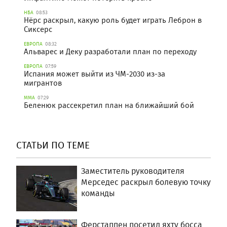
НБА
08:53
Нёрс раскрыл, какую роль будет играть Леброн в
Сиксерс
ЕВРОПА
08:32
Альварес и Деку разработали план по переходу
ЕВРОПА
07:59
Испания может выйти из ЧМ-2030 из-за
мигрантов
ММА
07:29
Беленюк рассекретил план на ближайший бой
СТАТЬИ ПО ТЕМЕ
Заместитель руководителя
Мерседес раскрыл болевую точку
команды
Ферстаппен посетил яхту босса