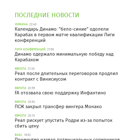
ПОСЛЕДНИЕ НОВОСТИ
УКРАИНА
22:40
Календарь Динамо: "бело-синие" одолели
Карабах в первом матче квалификации Лиги
конференций
ЛИГА КОНФЕРЕНЦИЙ
21:58
Динамо одержало минимальную победу над
Карабахом
ЕВРОПА
21:30
Реал после длительных переговоров продлил
контракт с Винисиусом
ЕВРОПА
20:55
FA отозвала свою поддержку Инфантино
ЕВРОПА
20:54
ПСЖ закрыл трансфер вингера Монако
ЕВРОПА
20:10
Реал рискует упустить Родри из-за попыток
сбить цену
БОКС
19:53
Промоутер назвал потенциальных соперников