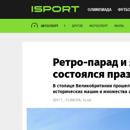
ОЛИМПИАДА
ФУТБ
АВТОСПОРТ
ДРУГИЕ
МОТОСПОРТ
РАЛЛИ
ХОККЕЙ
ММА
АВ
Ретро-парад и
состоялся пра
В столице Великобритании прошел
исторических машин и множества а
2017 Г., 13 ИЮЛЯ, 14:40