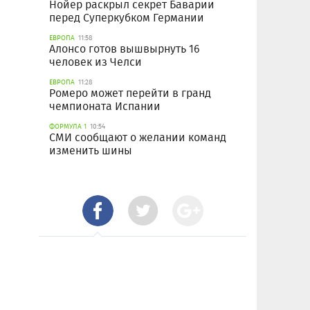
Нойер раскрыл секрет Баварии
перед Суперкубком Германии
ЕВРОПА
11:58
Алонсо готов вышвырнуть 16
человек из Челси
ЕВРОПА
11:28
Ромеро может перейти в гранд
чемпионата Испании
ФОРМУЛА 1
10:54
СМИ сообщают о желании команд
изменить шины