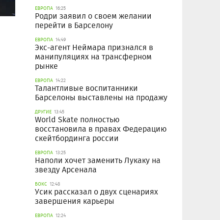
ЕВРОПА
16:25
Родри заявил о своем желании
перейти в Барселону
ЕВРОПА
14:49
Экс-агент Неймара признался в
манипуляциях на трансферном
рынке
ЕВРОПА
14:22
Талантливые воспитанники
Барселоны выставлены на продажу
ДРУГИЕ
13:45
World Skate полностью
восстановила в правах Федерацию
скейтбординга россии
ЕВРОПА
13:25
Наполи хочет заменить Лукаку на
звезду Арсенала
БОКС
12:48
Усик рассказал о двух сценариях
завершения карьеры
ЕВРОПА
12:24