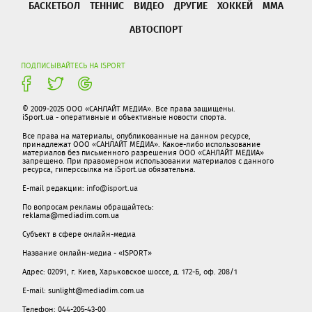
БАСКЕТБОЛ
ТЕННИС
ВИДЕО
ДРУГИЕ
ХОККЕЙ
ММА
АВТОСПОРТ
ПОДПИСЫВАЙТЕСЬ НА ISPORT
© 2009-2025 ООО «САНЛАЙТ МЕДИА». Все права защищены.
iSport.ua - оперативные и объективные новости спорта.
Все права на материалы, опубликованные на данном ресурсе,
принадлежат ООО «САНЛАЙТ МЕДИА». Какое-либо использование
материалов без письменного разрешения ООО «САНЛАЙТ МЕДИА»
запрещено. При правомерном использовании материалов с данного
ресурса, гиперссылка на iSport.ua обязательна.
E-mail редакции:
info@isport.ua
По вопросам рекламы обращайтесь:
reklama@mediadim.com.ua
Субъект в сфере онлайн-медиа
Название онлайн-медиа - «ISPORT»
Адрес: 02091, г. Киев, Харьковское шоссе, д. 172-Б, оф. 208/1
E-mail: sunlight@mediadim.com.ua
Телефон: 044-205-43-00