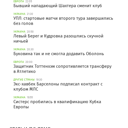
ЕВРОПА
22:05
Бывший нападающий Шахтера сменит клуб
УКРАИНА
21:30
УПЛ: стартовые матчи второго тура завершились
без голов
УКРАИНА
20:58
Левый Берег и Кудровка разошлись скучной
ничьей
УКРАИНА
20:30
Буковина так и не смогла додавить Оболонь
ЕВРОПА
20:00
Защитник Тоттенхэм сопротивляется трансферу
в Атлетико
ДРУГИЕ СТРАНЫ
19:30
Экс-хавбек Барселоны подписал контракт с
клубом МЛС
УКРАИНА
18:55
Систерс пробились в квалификацию Кубка
Европы