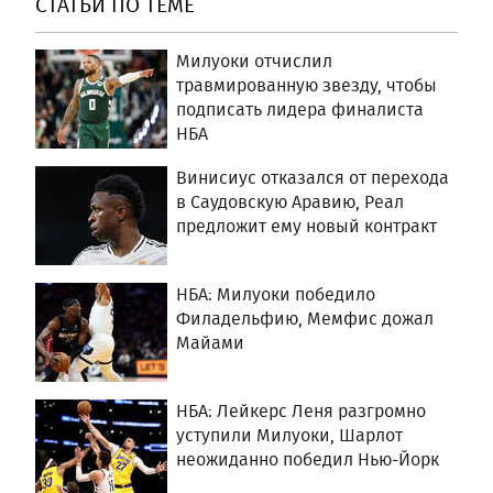
СТАТЬИ ПО ТЕМЕ
Милуоки отчислил
травмированную звезду, чтобы
подписать лидера финалиста
НБА
Винисиус отказался от перехода
в Саудовскую Аравию, Реал
предложит ему новый контракт
НБА: Милуоки победило
Филадельфию, Мемфис дожал
Майами
НБА: Лейкерс Леня разгромно
уступили Милуоки, Шарлот
неожиданно победил Нью-Йорк