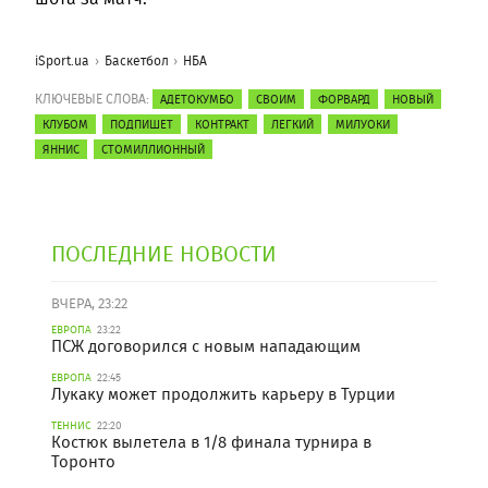
iSport.ua
Баскетбол
НБА
КЛЮЧЕВЫЕ СЛОВА:
АДЕТОКУМБО
СВОИМ
ФОРВАРД
НОВЫЙ
КЛУБОМ
ПОДПИШЕТ
КОНТРАКТ
ЛЕГКИЙ
МИЛУОКИ
ЯННИС
СТОМИЛЛИОННЫЙ
ПОСЛЕДНИЕ НОВОСТИ
ВЧЕРА, 23:22
ЕВРОПА
23:22
ПСЖ договорился с новым нападающим
ЕВРОПА
22:45
Лукаку может продолжить карьеру в Турции
ТЕННИС
22:20
Костюк вылетела в 1/8 финала турнира в
Торонто