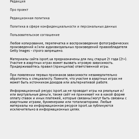
Редакция
Про проект
Редакционная политика
Политика в сфере конфиденциальности и персональных данных
Пользовательское соглашение
Любое копирование, перепечатка и воспроизведение фотографических
произведений и/или аудиовизуальных произведений правообладателя
Getty Images - строго запрещено.
Материалы сайта isport.ua предназначены для лиц старше 21 года (21+).
Участие в азартных играх может вызвать игровую зависимость.
Придерживайтесь правил (принципов) ответственной игры.
При появлении первых признаков зависимости незамедлительно
обратитесь к специалисту. Помните, что участие в азартных играх не
может быть источником доходов или альтернативой работе.
Информационный ресурс isport.ua не проводит игры на реальные и/
или виртуальные деньги, также сайт не принимает ни в какой форме
oплaту ставок и иных платежей, которые связаны/могут быть связаны c
азартными игрaми, букмекерами или тотализаторами. Любые
материалы на информационном ресурсе isport.ua публикуютcя
исключительно в информационных целях.