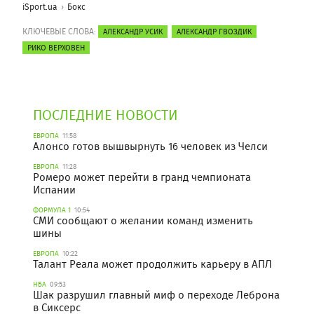
iSport.ua
Бокс
КЛЮЧЕВЫЕ СЛОВА:
АЛЕКСАНДР УСИК
АЛЕКСАНДР ГВОЗДИК
РИКО ВЕРХОВЕН
ПОСЛЕДНИЕ НОВОСТИ
ЕВРОПА
11:58
Алонсо готов вышвырнуть 16 человек из Челси
ЕВРОПА
11:28
Ромеро может перейти в гранд чемпионата
Испании
ФОРМУЛА 1
10:54
СМИ сообщают о желании команд изменить
шины
ЕВРОПА
10:22
Талант Реала может продолжить карьеру в АПЛ
НБА
09:53
Шак разрушил главный миф о переходе Леброна
в Сиксерс