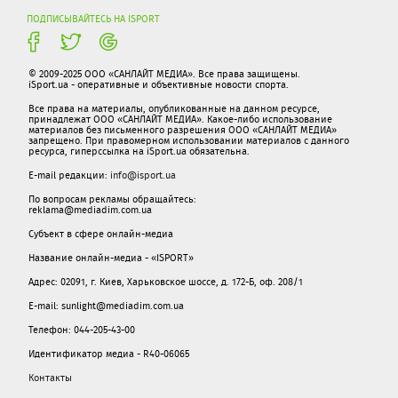
ПОДПИСЫВАЙТЕСЬ НА ISPORT
© 2009-2025 ООО «САНЛАЙТ МЕДИА». Все права защищены.
iSport.ua - оперативные и объективные новости спорта.
Все права на материалы, опубликованные на данном ресурсе,
принадлежат ООО «САНЛАЙТ МЕДИА». Какое-либо использование
материалов без письменного разрешения ООО «САНЛАЙТ МЕДИА»
запрещено. При правомерном использовании материалов с данного
ресурса, гиперссылка на iSport.ua обязательна.
E-mail редакции:
info@isport.ua
По вопросам рекламы обращайтесь:
reklama@mediadim.com.ua
Субъект в сфере онлайн-медиа
Название онлайн-медиа - «ISPORT»
Адрес: 02091, г. Киев, Харьковское шоссе, д. 172-Б, оф. 208/1
E-mail: sunlight@mediadim.com.ua
Телефон: 044-205-43-00
Идентификатор медиа - R40-06065
Контакты