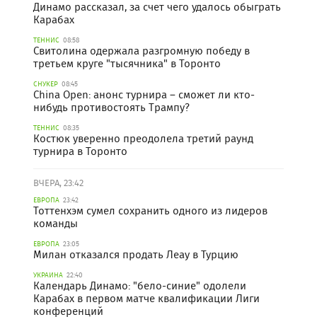
Динамо рассказал, за счет чего удалось обыграть
Карабах
ТЕННИС
08:58
Свитолина одержала разгромную победу в
третьем круге "тысячника" в Торонто
СНУКЕР
08:45
China Open: анонс турнира – сможет ли кто-
нибудь противостоять Трампу?
ТЕННИС
08:35
Костюк уверенно преодолела третий раунд
турнира в Торонто
ВЧЕРА, 23:42
ЕВРОПА
23:42
Тоттенхэм сумел сохранить одного из лидеров
команды
ЕВРОПА
23:05
Милан отказался продать Леау в Турцию
УКРАИНА
22:40
Календарь Динамо: "бело-синие" одолели
Карабах в первом матче квалификации Лиги
конференций