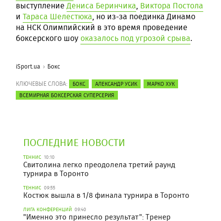
выступление
Дениса Беринчика
,
Виктора Постола
и
Тараса Шелестюка
, но из-за поединка Динамо
на НСК Олимпийский в это время проведение
боксерского шоу
оказалось под угрозой срыва
.
iSport.ua
Бокс
КЛЮЧЕВЫЕ СЛОВА:
БОКС
АЛЕКСАНДР УСИК
МАРКО ХУК
ВСЕМИРНАЯ БОКСЕРСКАЯ СУПЕРСЕРИЯ
ПОСЛЕДНИЕ НОВОСТИ
ТЕННИС
10:10
Свитолина легко преодолела третий раунд
турнира в Торонто
ТЕННИС
09:55
Костюк вышла в 1/8 финала турнира в Торонто
ЛИГА КОНФЕРЕНЦИЙ
09:40
"Именно это принесло результат": Тренер