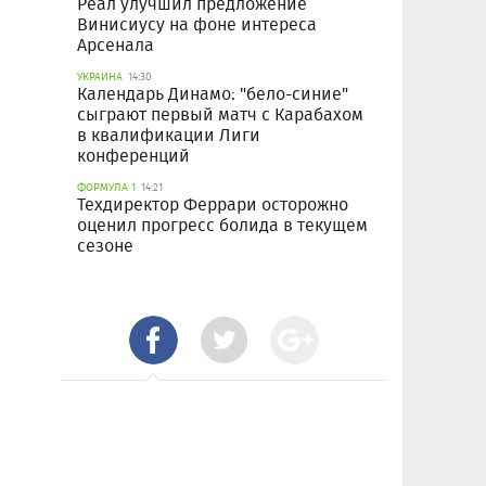
Реал улучшил предложение
Винисиусу на фоне интереса
Арсенала
УКРАИНА
14:30
Календарь Динамо: "бело-синие"
сыграют первый матч с Карабахом
в квалификации Лиги
конференций
ФОРМУЛА 1
14:21
Техдиректор Феррари осторожно
оценил прогресс болида в текущем
сезоне