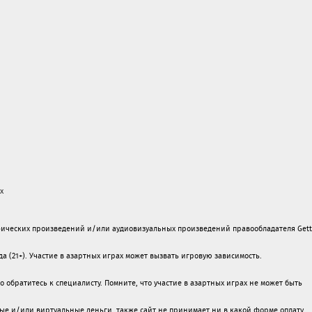
х
ических произведений и/или аудиовизуальных произведений правообладателя Gett
а (21+). Участие в азартных играх может вызвать игровую зависимость.
обратитесь к специалисту. Помните, что участие в азартных играх не может быть
ые и/или виртуальные деньги, также сайт не принимает ни в какой форме oплaту