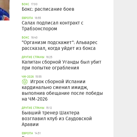
БОКС
17:00
Бокс: расписание боев
ЕВРОПА
16:55
Салах подписал контракт с
Трабзонспором
БОКС
16:40
"Организм подскажет": Альварес
рассказал, когда уйдет из бокса
ДРУГИЕ СТРАНЫ
16:25
Капитан сборной Уганды был убит
при попытке ограбления
ЧМ-2026
15:55
Игрок сборной Испании
кардинально сменил имидж,
выполнив обещание после победы
на ЧМ-2026
ДРУГИЕ СТРАНЫ
15:12
Бывший тренер Шахтера
возглавил клуб из Саудовской
Аравии
ЕВРОПА
14:51