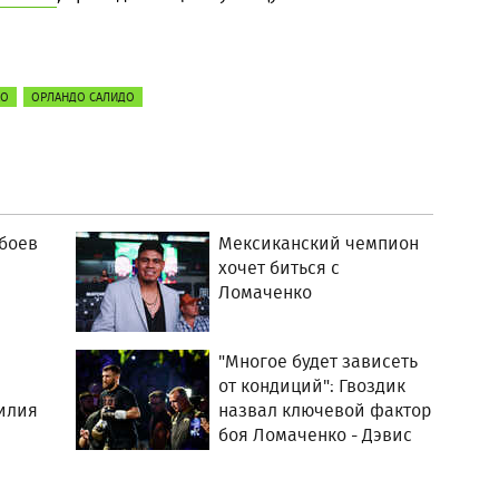
КО
ОРЛАНДО САЛИДО
 боев
Мексиканский чемпион
хочет биться с
Ломаченко
"Многое будет зависеть
от кондиций": Гвоздик
илия
назвал ключевой фактор
боя Ломаченко - Дэвис