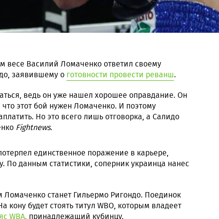
м весе Василий Ломаченко ответил своему
до, заявившему о
готовности провести реванш
.
раться, ведь он уже нашел хорошее оправдание. Он
, что этот бой нужен Ломаченко. И поэтому
платить. Но это всего лишь отговорка, а Салидо
енко
Fightnews.
потерпел единственное поражение в карьере,
ду. По данным статистики, соперник украинца нанес
 Ломаченко станет Гильермо Ригондо. Поединок
На кону будет стоять титул WBO, которым владеет
яс WBA
, принадлежащий кубинцу.