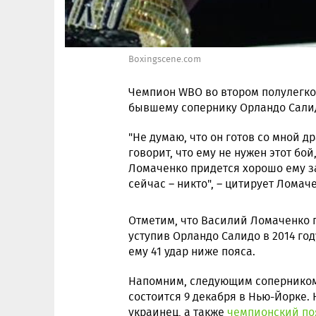
Boxingscene.com
Чемпион WBO во втором полулегко
бывшему сопернику Орландо Сали
"Не думаю, что он готов со мной д
говорит, что ему не нужен этот бой
Ломаченко придется хорошо ему за
сейчас – никто", – цитирует Ломач
Отметим, что Василий Ломаченко 
уступив Орландо Салидо в 2014 го
ему 41 удар ниже пояса.
Напомним, следующим соперником
состоится 9 декабря в Нью-Йорке. 
украинец, а также
чемпионский по