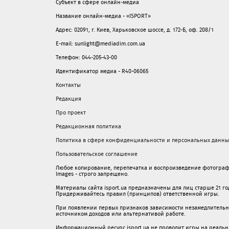
Субъект в сфере онлайн-медиа
Название онлайн-медиа - «ISPORT»
Адрес: 02091, г. Киев, Харьковское шоссе, д. 172-Б, оф. 208/1
E-mail: sunlight@mediadim.com.ua
Телефон: 044-205-43-00
Идентификатор медиа - R40-06065
Контакты
Редакция
Про проект
Редакционная политика
Политика в сфере конфиденциальности и персональных данны
Пользовательское соглашение
Любое копирование, перепечатка и воспроизведение фотограф
Images - строго запрещено.
Материалы сайта isport.ua предназначены для лиц старше 21 год
Придерживайтесь правил (принципов) ответственной игры.
При появлении первых признаков зависимости незамедлительно 
источником доходов или альтернативой работе.
Информационный ресурс isport.ua не проводит игры на реальн