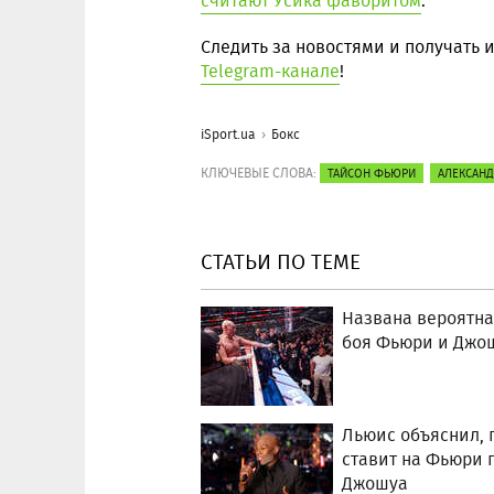
считают Усика фаворитом
.
Следить за новостями и получать
Telegram-канале
!
iSport.ua
Бокс
КЛЮЧЕВЫЕ СЛОВА:
ТАЙСОН ФЬЮРИ
АЛЕКСАНД
СТАТЬИ ПО ТЕМЕ
Названа вероятна
боя Фьюри и Джо
Льюис объяснил, 
ставит на Фьюри 
Джошуа