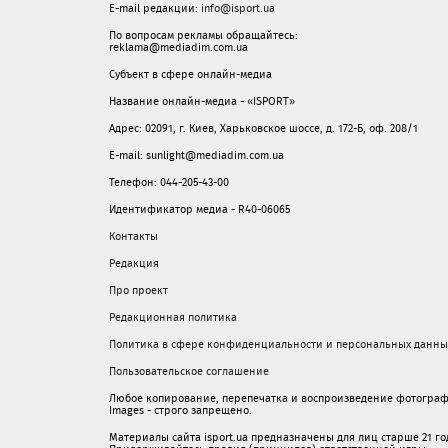
E-mail редакции:
info@isport.ua
По вопросам рекламы обращайтесь:
reklama@mediadim.com.ua
Субъект в сфере онлайн-медиа
Название онлайн-медиа - «ISPORT»
Адрес: 02091, г. Киев, Харьковское шоссе, д. 172-Б, оф. 208/1
E-mail: sunlight@mediadim.com.ua
Телефон: 044-205-43-00
Идентификатор медиа - R40-06065
Контакты
Редакция
Про проект
Редакционная политика
Политика в сфере конфиденциальности и персональных данны
Пользовательское соглашение
Любое копирование, перепечатка и воспроизведение фотограф
Images - строго запрещено.
Материалы сайта isport.ua предназначены для лиц старше 21 год