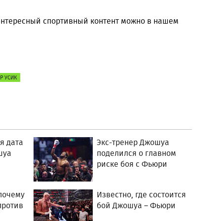
 интересный спортивный контент можно в нашем
Р УСИК
я дата
Экс-тренер Джошуа
шуа
поделился о главном
риске боя с Фьюри
почему
Известно, где состоится
против
бой Джошуа – Фьюри