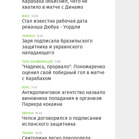
Карабаха объяснил, чего не
хватило в матче с Динамо
БОКС
13:28
Стал известна рабочая дата
реванша Дюбуа - Уордли
УКРАИНА
12:42
Заря подписала бразильского
защитника и украинского
нападающего
ЛИГА КОНФЕРЕНЦИЙ
11:59
"Надеюсь, прорвало": Пономаренко
оценил свой победный гол в матче
с Карабахом
БОКС
11:31
Антидопинговое агентство назвало
виновника попадания в организм
Паркера кокаина
ЕВРОПА
10:43
Челси договорился о подписании
испанского защитника
ТЕННИС
10:10
Свитолина легко преодолела