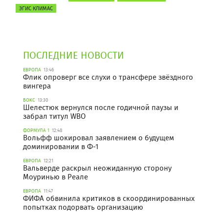
ЭГИС КЛИМАС
ПОСЛЕДНИЕ НОВОСТИ
ЕВРОПА
13:46
Флик опроверг все слухи о трансфере звёздного
вингера
БОКС
13:30
Шелестюк вернулся после годичной паузы и
забрал титул WBO
ФОРМУЛА 1
12:48
Вольфф шокировал заявлением о будущем
доминировании в Ф-1
ЕВРОПА
12:21
Вальверде раскрыл неожиданную сторону
Моуринью в Реале
ЕВРОПА
11:47
ФИФА обвинила критиков в скоординированных
попытках подорвать организацию