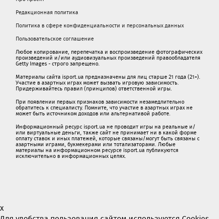
Редакционная политика
Политика в сфере конфиденциальности и персональных данных
Пользовательское соглашение
Любое копирование, перепечатка и воспроизведение фотографических
произведений и/или аудиовизуальных произведений правообладателя
Getty Images - строго запрещено.
Материалы сайта isport.ua предназначены для лиц старше 21 года (21+).
Участие в азартных играх может вызвать игровую зависимость.
Придерживайтесь правил (принципов) ответственной игры.
При появлении первых признаков зависимости незамедлительно
обратитесь к специалисту. Помните, что участие в азартных играх не
может быть источником доходов или альтернативой работе.
Информационный ресурс isport.ua не проводит игры на реальные и/
или виртуальные деньги, также сайт не принимает ни в какой форме
oплaту ставок и иных платежей, которые связаны/могут быть связаны c
азартными игрaми, букмекерами или тотализаторами. Любые
материалы на информационном ресурсе isport.ua публикуютcя
исключительно в информационных целях.
x
Для удобства пользования сайтом используются Cookies.