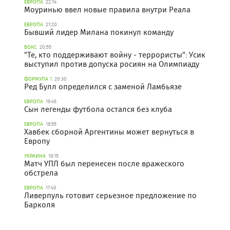
ЕВРОПА
22:14
Моуринью ввел новые правила внутри Реала
ЕВРОПА
21:20
Бывший лидер Милана покинул команду
БОКС
20:55
"Те, кто поддерживают войну - террористы": Усик
выступил против допуска росиян на Олимпиаду
ФОРМУЛА 1
20:30
Ред Булл определился с заменой Ламбьязе
ЕВРОПА
19:45
Сын легенды футбола остался без клуба
ЕВРОПА
18:55
Хавбек сборной Аргентины может вернуться в
Европу
УКРАИНА
18:15
Матч УПЛ был перенесен после вражеского
обстрела
ЕВРОПА
17:40
Ливерпуль готовит серьезное предложение по
Барколя