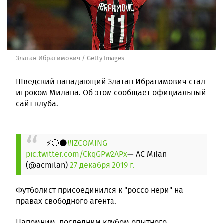
Златан Ибрагимович / Getty Images
Шведский нападающий Златан Ибрагимович стал
игроком Милана. Об этом сообщает официальный
сайт клуба.
⚡🔴⚫
#IZCOMING
pic.twitter.com/CkqGPw2APx
— AC Milan
(@acmilan)
27 декабря 2019 г.
Футболист присоединился к "россо нери" на
правах свободного агента.
Напомним, последним клубом опытного