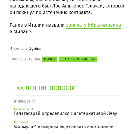
нападающего был Лос-Анджелес Гэлакси, который
он покинул по истечению контракта.
Ранее в Италии назвали
зарплату Ибрагимовича
в Милане.
iSport.ua
Футбол
КЛЮЧЕВЫЕ СЛОВА:
МИЛАН
ЗЛАТАН ИБРАГИМОВИЧ
ПОСЛЕДНИЕ НОВОСТИ
ВЧЕРА, 23:45
ЕВРОПА
23:45
Галатасарай определился с альтернативой Леау
ФОРМУЛА 1
23:10
Формула-1 намерена еще снизить вес болидов