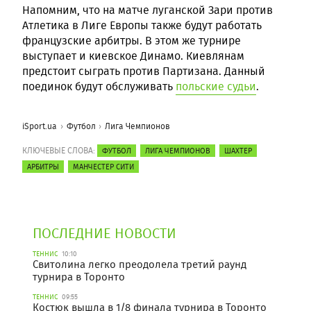
Напомним, что на матче луганской Зари против
Атлетика в Лиге Европы также будут работать
французские арбитры. В этом же турнире
выступает и киевское Динамо. Киевлянам
предстоит сыграть против Партизана. Данный
поединок будут обслуживать
польские судьи
.
iSport.ua
Футбол
Лига Чемпионов
КЛЮЧЕВЫЕ СЛОВА:
ФУТБОЛ
ЛИГА ЧЕМПИОНОВ
ШАХТЕР
АРБИТРЫ
МАНЧЕСТЕР СИТИ
ПОСЛЕДНИЕ НОВОСТИ
ТЕННИС
10:10
Свитолина легко преодолела третий раунд
турнира в Торонто
ТЕННИС
09:55
Костюк вышла в 1/8 финала турнира в Торонто