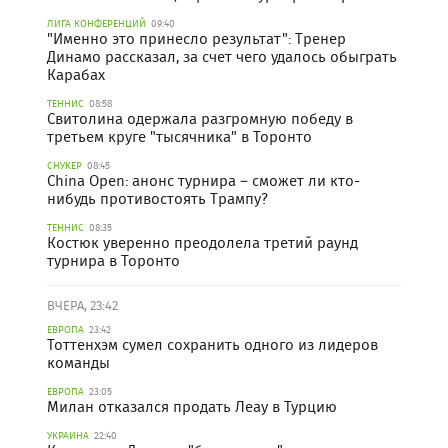
ЛИГА КОНФЕРЕНЦИЙ
09:40
"Именно это принесло результат": Тренер
Динамо рассказал, за счет чего удалось обыграть
Карабах
ТЕННИС
08:58
Свитолина одержала разгромную победу в
третьем круге "тысячника" в Торонто
СНУКЕР
08:45
China Open: анонс турнира – сможет ли кто-
нибудь противостоять Трампу?
ТЕННИС
08:35
Костюк уверенно преодолела третий раунд
турнира в Торонто
ВЧЕРА, 23:42
ЕВРОПА
23:42
Тоттенхэм сумел сохранить одного из лидеров
команды
ЕВРОПА
23:05
Милан отказался продать Леау в Турцию
УКРАИНА
22:40