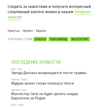
Следить за новостями и получать интересный
спортивный контент можно в нашем
Telegram-
канале
!
iSport.ua
Футбол
Европа
КЛЮЧЕВЫЕ СЛОВА:
ХЁНЕССА
РЕАЛ МАДРИД
ФК ШТУТГАРТ
ПОСЛЕДНИЕ НОВОСТИ
НБА
11:24
Звезда Далласа возвращается после травмы
ТЕННИС
10:48
Мудрик может снова покинуть Челси
ЕВРОПА
10:25
Манчестер Сити не будет делать скидку
Барселоне за Родри
БОКС
09:51