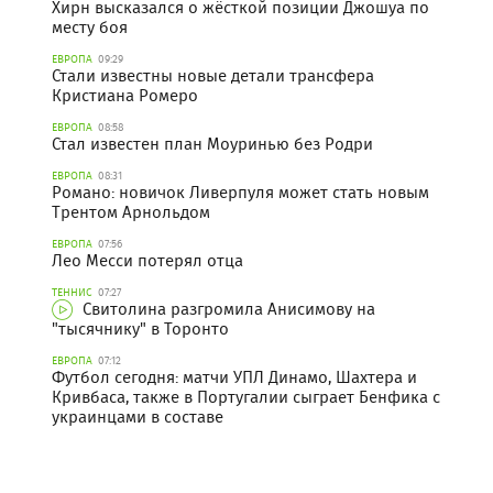
Хирн высказался о жёсткой позиции Джошуа по
месту боя
ЕВРОПА
09:29
Стали известны новые детали трансфера
Кристиана Ромеро
ЕВРОПА
08:58
Стал известен план Моуринью без Родри
ЕВРОПА
08:31
Романо: новичок Ливерпуля может стать новым
Трентом Арнольдом
ЕВРОПА
07:56
Лео Месси потерял отца
ТЕННИС
07:27
Свитолина разгромила Анисимову на
"тысячнику" в Торонто
ЕВРОПА
07:12
Футбол сегодня: матчи УПЛ Динамо, Шахтера и
Кривбаса, также в Португалии сыграет Бенфика с
украинцами в составе