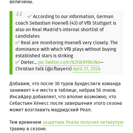
величины.
✅ According to our information, German
coach Sebastian Hoeneß (43) of VfB Stuttgart is
also on Real Madrid's internal shortlist of
candidates
✅ Real are monitoring Hoeneß very closely. The
dominance with which VfB plays without buying
established stars is striking
✅ Dieter…
pic.twitter.com/8ZOXRPBUNs
—
Christian Falk (@cfbayern)
April 21, 2026
Добавим, что после 30 туров Бундеслиги команда
занимает 4-е место в таблице, набрав 56 очков.
Инсайдер добавляет, что вполне возможно, что
Себастьян Хёнесс после завершения этого сезона
может возглавить мадридский Реал.
Тем временем
защитник Реала получил четвёртую
травму в сезоне.