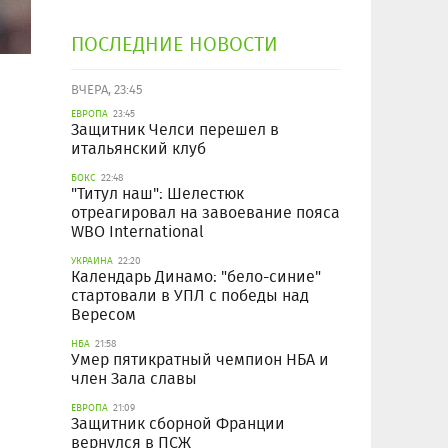
ПОСЛЕДНИЕ НОВОСТИ
ВЧЕРА, 23:45
ЕВРОПА
23:45
Защитник Челси перешел в
итальянский клуб
БОКС
22:48
"Титул наш": Шелестюк
отреагировал на завоевание пояса
WBO International
УКРАИНА
22:20
Календарь Динамо: "бело-синие"
стартовали в УПЛ с победы над
Вересом
НБА
21:58
Умер пятикратный чемпион НБА и
член Зала славы
ЕВРОПА
21:09
Защитник сборной Франции
вернулся в ПСЖ