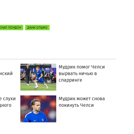
ЕНАЛ ЛОНДОН
ДАНИ ОЛЬМО
Мудрик помог Челси
нский
вырвать ничью в
спарринге
е слухи
Мудрик может снова
дного
покинуть Челси