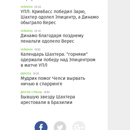
УКРАИНА
20:30
УПЛ: Кривбасс победил Зарю,
Шахтер одолел Эпицентр, а Динамо
обыграло Верес
УКРАИНА
20:10
Динамо благодаря позднему
пенальти одолело Верес
УКРАИНА
19:50
Календарь Шахтера: "горняки"
одержали победу над Эпицентром
в матче УПЛ
ЕВРОПА
19:35
Мудрик помог Челси вырвать
ничью в спарринге
ДРУГИЕ СТРАНЫ
18:50
Бывшую звезду Шахтера
арестовали в Бразилии