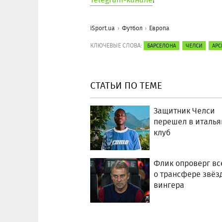
iSport.ua
Футбол
Европа
КЛЮЧЕВЫЕ СЛОВА:
БАРСЕЛОНА
ЧЕЛСИ
АРС
СТАТЬИ ПО ТЕМЕ
Защитник Челси
перешел в италья
клуб
Флик опроверг вс
о трансфере звёз
вингера