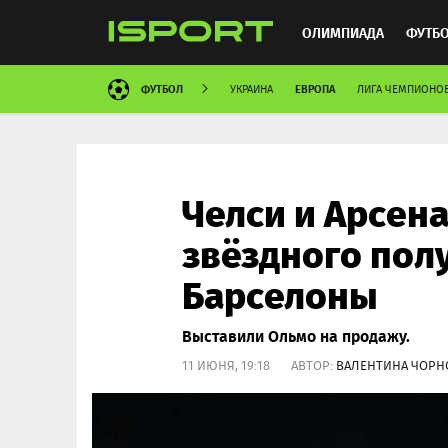
ОЛИМПИАДА
ФУТБ
ФУТБОЛ
ЕВРОПА
УКРАИНА
ЛИГА ЧЕМПИОНО
ХОККЕЙ
ММА
АВ
Челси и Арсена
звёздного пол
Барселоны
Выставили Ольмо на продажу.
11 ИЮНЯ, 19:18 АВТОР:
ВАЛЕНТИНА ЧОРН