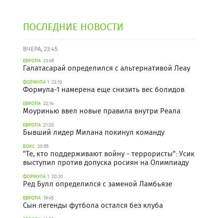
ПОСЛЕДНИЕ НОВОСТИ
ВЧЕРА, 23:45
ЕВРОПА
23:45
Галатасарай определился с альтернативой Леау
ФОРМУЛА 1
23:10
Формула-1 намерена еще снизить вес болидов
ЕВРОПА
22:14
Моуринью ввел новые правила внутри Реала
ЕВРОПА
21:20
Бывший лидер Милана покинул команду
БОКС
20:55
"Те, кто поддерживают войну - террористы": Усик
выступил против допуска росиян на Олимпиаду
ФОРМУЛА 1
20:30
Ред Булл определился с заменой Ламбьязе
ЕВРОПА
19:45
Сын легенды футбола остался без клуба