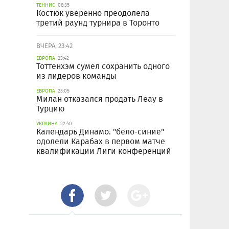
ТЕННИС
08:35
Костюк уверенно преодолела
третий раунд турнира в Торонто
ВЧЕРА, 23:42
ЕВРОПА
23:42
Тоттенхэм сумел сохранить одного
из лидеров команды
ЕВРОПА
23:05
Милан отказался продать Леау в
Турцию
УКРАИНА
22:40
Календарь Динамо: "бело-синие"
одолели Карабах в первом матче
квалификации Лиги конференций