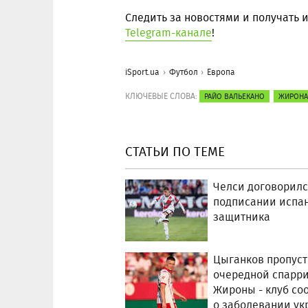
Следить за новостями и получать
Telegram-канале
!
iSport.ua
Футбол
Европа
КЛЮЧЕВЫЕ СЛОВА:
РАЙО ВАЛЬЕКАНО
ЖИРОНА
СТАТЬИ ПО ТЕМЕ
Челси договорилс
подписании испа
защитника
Цыганков пропуст
очередной спарр
Жироны - клуб со
о заболевании ук