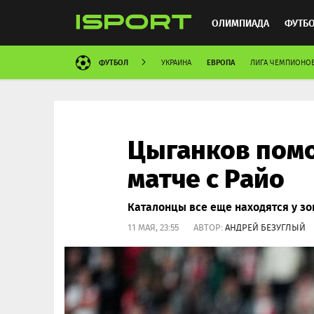
ОЛИМПИАДА
ФУТБ
ФУТБОЛ
ЕВРОПА
УКРАИНА
ЛИГА ЧЕМПИОНО
ХОККЕЙ
ММА
АВ
Цыганков помо
матче с Райо
Каталонцы все еще находятся у зо
11 МАЯ, 23:55 АВТОР:
АНДРЕЙ БЕЗУГЛЫЙ