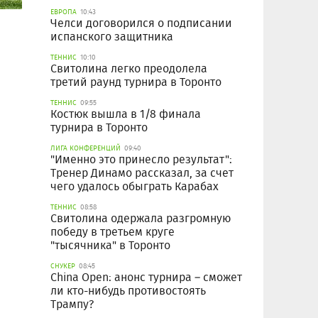
ЕВРОПА
10:43
Челси договорился о подписании
испанского защитника
ТЕННИС
10:10
Свитолина легко преодолела
третий раунд турнира в Торонто
ТЕННИС
09:55
Костюк вышла в 1/8 финала
турнира в Торонто
ЛИГА КОНФЕРЕНЦИЙ
09:40
"Именно это принесло результат":
Тренер Динамо рассказал, за счет
чего удалось обыграть Карабах
ТЕННИС
08:58
Свитолина одержала разгромную
победу в третьем круге
"тысячника" в Торонто
СНУКЕР
08:45
China Open: анонс турнира – сможет
ли кто-нибудь противостоять
Трампу?