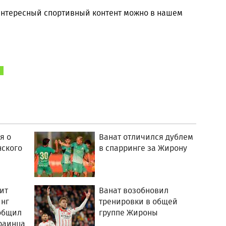
 интересный спортивный контент можно в нашем
я о
Ванат отличился дублем
нского
в спарринге за Жирону
ит
Ванат возобновил
инг
тренировки в общей
общил
группе Жироны
раинца