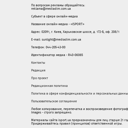
По вопросам рекламы обращайтесь:
reklama@mediadim.com.ua
Субъект в сфере онлайн-медиа
Название онлайн-медиа - «ISPORT»
Адрес: 02091, г. Киев, Харьковское шоссе, д. 172-Б, оф. 208/1
E-mail: sunlight@mediadim.com.ua
Телефон: 044-205-43-00
Идентификатор медиа - R40-06065
Контакты
Редакция
Про проект
Редакционная политика
Политика в сфере конфиденциальности и персональных данны
Пользовательское соглашение
Любое копирование, перепечатка и воспроизведение фотограф
Images - строго запрещено.
Материалы сайта isport.ua предназначены для лиц старше 21 год
Придерживайтесь правил (принципов) ответственной игры.