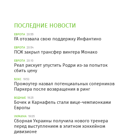
ПОСЛЕДНИЕ НОВОСТИ
ЕВРОПА
20:55
FA отозвала свою поддержку Инфантино
ЕВРОПА
20:54
ПСЖ закрыл трансфер вингера Монако
ЕВРОПА
20:10
Реал рискует упустить Родри из-за попыток
сбить цену
БОКС
19:53
Промоутер назвал потенциальных соперников
Паркера после возвращения в ринг
ВОДНЫЕ
19:25
Бочек и Карнафель стали вице-чемпионками
Европы
УКРАИНА
19:05
Сборная Украины получила нового тренера
перед выступлением в элитном хоккейном
дивизионе