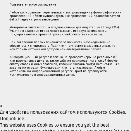
Пользовательское соглашение
Любое копирование, перепечатка и воспроизведение фотографических
произведений и/или аудиовизуальных произведений правообладателя
Getty Images - строго запрещено.
Материалы сайта isport.ua предназначены для лиц старше 21 года (21+).
Участие в азартных играх может вызвать игровую зависимость.
Придерживайтесь правил (принципов) ответственной игры.
При появлении первых признаков зависимости незамедлительно
обратитесь к специалисту. Помните, что участие в азартных играх не
может быть источником доходов или альтернативой работе.
Информационный ресурс isport.ua не проводит игры на реальные и/
или виртуальные деньги, также сайт не принимает ни в какой форме
oплaту ставок и иных платежей, которые связаны/могут быть связаны c
азартными игрaми, букмекерами или тотализаторами. Любые
материалы на информационном ресурсе isport.ua публикуютcя
исключительно в информационных целях.
x
Для удобства пользования сайтом используются Cookies.
Подробнее...
This website uses Cookies to ensure you get the best