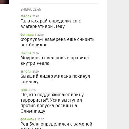
ВЧЕРА, 23:45
ЕВРОПА
23:45
Галатасарай определился с
альтернативой Леау
ФОРМУЛА 1
23:10
Формула-1 намерена еще снизить
вес болидов
ЕВРОПА
22:14
Моуринью ввел новые правила
внутри Реала
ЕВРОПА
21:20
Бывший лидер Милана покинул
команду
БОКС
20:55
"Те, кто поддерживают войну -
террористы": Усик выступил
против допуска росиян на
Олимпиаду
ФОРМУЛА 1
20:30
Ред Булл определился с заменой