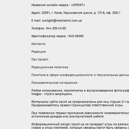
Название онлайн-медиа - «ISPORT»
Адрес: 02091, г. Киев, Харьковское шоссе, д. 172-Б, оф. 208/1
E-mail: sunlight@mediadim.com.ua
Телефон: 044-205-43-00
Идентификатор медиа - R40-06065
Контакты
Редакция
Про проект
Редакционная политика
Политика в сфере конфиденциальности и персональных данны
Пользовательское соглашение
Любое копирование, перепечатка и воспроизведение фотограф
Images - строго запрещено.
Материалы сайта isport.ua предназначены для лиц старше 21 год
Придерживайтесь правил (принципов) ответственной игры.
При появлении первых признаков зависимости незамедлительно 
источником доходов или альтернативой работе.
Информационный ресурс isport.ua не проводит игры на реальн
ставок и иных платежей, которые связаны/могут быть связаны