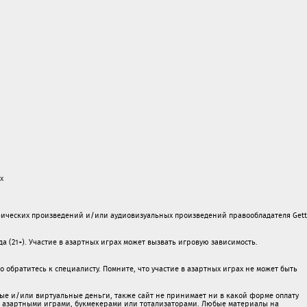
х
ических произведений и/или аудиовизуальных произведений правообладателя Gett
а (21+). Участие в азартных играх может вызвать игровую зависимость.
обратитесь к специалисту. Помните, что участие в азартных играх не может быть
ые и/или виртуальные деньги, также сайт не принимает ни в какой форме oплaту
 c азартными игрaми, букмекерами или тотализаторами. Любые материалы на