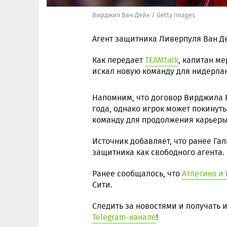
Вирджил Ван Дейк / Getty Images
Агент защитника Ливерпуля Ван Д
Как передает
TEAMtalk
, капитан ме
искал новую команду для нидерла
Напомним, что договор Вирджила В
года, однако игрок может покинут
команду для продолжения карьеры
Источник добавляет, что ранее Га
защитника как свободного агента.
Ранее сообщалось, что
Атлетико и
Сити.
Следить за новостями и получать
Telegram-канале
!