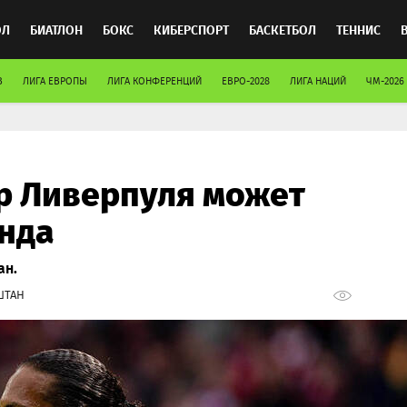
ОЛ
БИАТЛОН
БОКС
КИБЕРСПОРТ
БАСКЕТБОЛ
ТЕННИС
В
ЛИГА ЕВРОПЫ
ЛИГА КОНФЕРЕНЦИЙ
ЕВРО-2028
ЛИГА НАЦИЙ
ЧМ-2026
ТОСПОРТ
р Ливерпуля может
нда
ан.
ШТАН