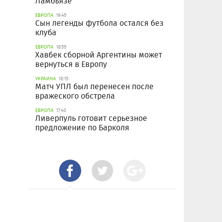
Ламбьязе
ЕВРОПА
19:45
Сын легенды футбола остался без
клуба
ЕВРОПА
18:55
Хавбек сборной Аргентины может
вернуться в Европу
УКРАИНА
18:15
Матч УПЛ был перенесен после
вражеского обстрела
ЕВРОПА
17:40
Ливерпуль готовит серьезное
предложение по Барколя