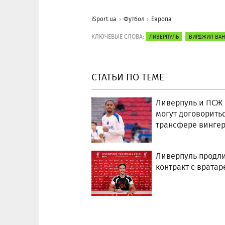
iSport.ua
Футбол
Европа
КЛЮЧЕВЫЕ СЛОВА:
ЛИВЕРПУЛЬ
ВИРДЖИЛ ВАН
СТАТЬИ ПО ТЕМЕ
Ливерпуль и ПСЖ 
могут договоритьс
трансфере винге
Ливерпуль продл
контракт с вратар