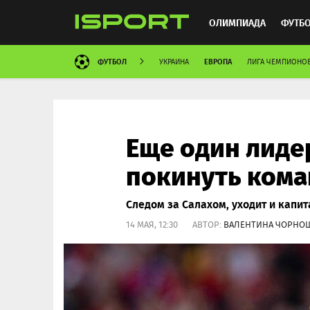
ОЛИМПИАДА
ФУТБ
ФУТБОЛ
ЕВРОПА
УКРАИНА
ЛИГА ЧЕМПИОНО
ХОККЕЙ
ММА
АВ
Еще один лиде
покинуть кома
Следом за Салахом, уходит и капит
14 МАЯ, 12:30 АВТОР:
ВАЛЕНТИНА ЧОРНО