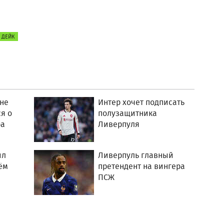
 ДЕЙК
не
Интер хочет подписать
я о
полузащитника
ра
Ливерпуля
ил
Ливерпуль главный
ём
претендент на вингера
ПСЖ