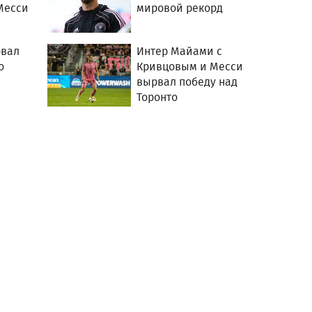
Месси
мировой рекорд
овал
Интер Майами с
о
Кривцовым и Месси
вырвал победу над
Торонто