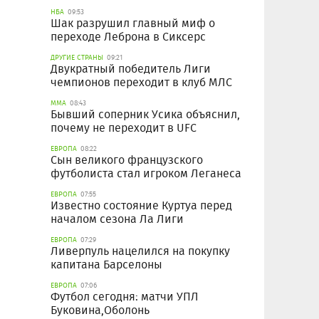
НБА
09:53
Шак разрушил главный миф о
переходе Леброна в Сиксерс
ДРУГИЕ СТРАНЫ
09:21
Двукратный победитель Лиги
чемпионов переходит в клуб МЛС
ММА
08:43
Бывший соперник Усика объяснил,
почему не переходит в UFC
ЕВРОПА
08:22
Сын великого французского
футболиста стал игроком Леганеса
ЕВРОПА
07:55
Известно состояние Куртуа перед
началом сезона Ла Лиги
ЕВРОПА
07:29
Ливерпуль нацелился на покупку
капитана Барселоны
ЕВРОПА
07:06
Футбол сегодня: матчи УПЛ
Буковина,Оболонь