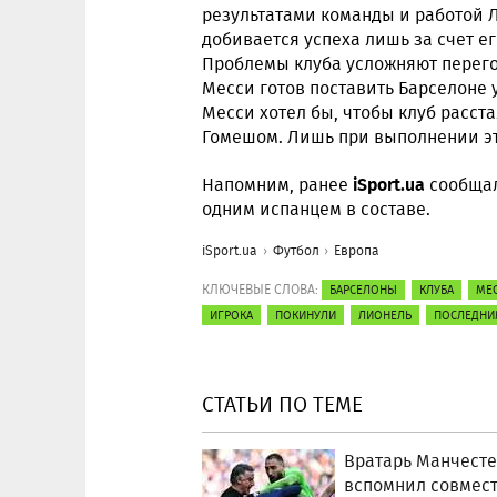
результатами команды и работой 
добивается успеха лишь за счет е
Проблемы клуба усложняют перего
Месси готов поставить Барселоне 
Месси хотел бы, чтобы клуб расст
Гомешом. Лишь при выполнении эт
iSport.ua
Напомним, ранее
сообщал
одним испанцем в составе.
iSport.ua
Футбол
Европа
КЛЮЧЕВЫЕ СЛОВА:
БАРСЕЛОНЫ
КЛУБА
МЕ
ИГРОКА
ПОКИНУЛИ
ЛИОНЕЛЬ
ПОСЛЕДНИ
СТАТЬИ ПО ТЕМЕ
Вратарь Манчесте
вспомнил совмес