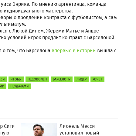
Луиса Энрике. По мнению аргентинца, команда
го индивидуального мастерства.
воры о продлении контракта с футболистом, а сам
ультиматум.
ался с Люкой Динем, Жереми Матье и Андре
их условий игрок продлит контракт с Барселоной.
 о том, что Барселона
впервые в истории
вышла с
ССИ
ЧТОБЫ
НЕДОВОЛЕН
БАРСЕЛОНУ
ЛИДЕР
ХОЧЕТ
МИ
НЕУДАЧАМИ
р Сити
Лионель Месси
тную
установил новый