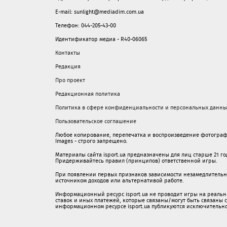
E-mail: sunlight@mediadim.com.ua
Телефон: 044-205-43-00
Идентификатор медиа - R40-06065
Контакты
Редакция
Про проект
Редакционная политика
Политика в сфере конфиденциальности и персональных данны
Пользовательское соглашение
Любое копирование, перепечатка и воспроизведение фотограф
Images - строго запрещено.
Материалы сайта isport.ua предназначены для лиц старше 21 год
Придерживайтесь правил (принципов) ответственной игры.
При появлении первых признаков зависимости незамедлительно 
источником доходов или альтернативой работе.
Информационный ресурс isport.ua не проводит игры на реальн
ставок и иных платежей, которые связаны/могут быть связаны
информационном ресурсе isport.ua публикуютcя исключительн