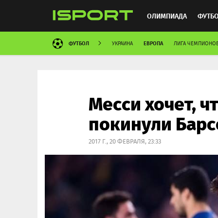
ОЛИМПИАДА
ФУТБ
ФУТБОЛ
ЕВРОПА
УКРАИНА
ЛИГА ЧЕМПИОНО
ХОККЕЙ
ММА
АВ
Месси хочет, ч
покинули Барс
2017 Г., 20 ФЕВРАЛЯ, 23:33