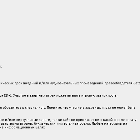
х
ических произведений и/или аудиовизуальных произведений правообладателя Gett
а (21+). Участие в азартных играх может вызвать игровую зависимость.
обратитесь к специалисту. Помните, что участие в азартных играх не может быть
ые и/или виртуальные деньги, также сайт не принимает ни в какой форме oплaту
 c азартными игрaми, букмекерами или тотализаторами. Любые материалы на
о в информационных целях.