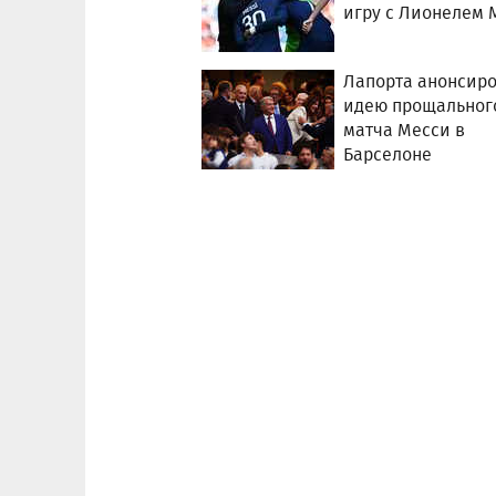
игру с Лионелем 
Лапорта анонсир
идею прощальног
матча Месси в
Барселоне