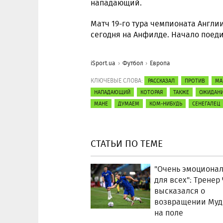
нападающий.
Матч 19-го тура чемпионата Англи
сегодня на Анфилде. Начало поеди
iSport.ua
Футбол
Европа
КЛЮЧЕВЫЕ СЛОВА:
РАССКАЗАЛ
ПРОТИВ
МА
НАПАДАЮЩИЙ
КОТОРАЯ
ТАКЖЕ
ОЖИДАН
МАНЕ
ДУМАЕМ
КОМ-НИБУДЬ
СЕНЕГАЛЕЦ
СТАТЬИ ПО ТЕМЕ
"Очень эмоциона
для всех": Тренер
высказался о
возвращении Муд
на поле