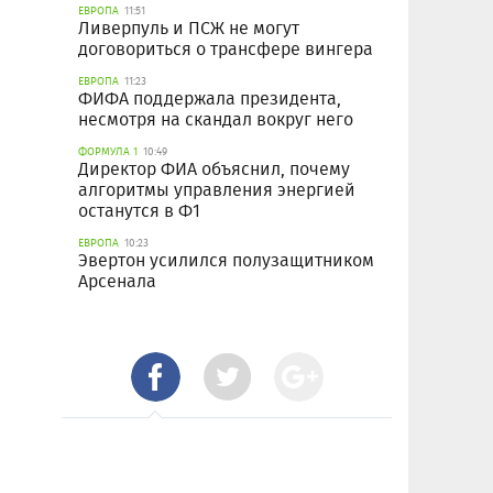
ЕВРОПА
11:51
Ливерпуль и ПСЖ не могут
договориться о трансфере вингера
ЕВРОПА
11:23
ФИФА поддержала президента,
несмотря на скандал вокруг него
ФОРМУЛА 1
10:49
Директор ФИА объяснил, почему
алгоритмы управления энергией
останутся в Ф1
ЕВРОПА
10:23
Эвертон усилился полузащитником
Арсенала