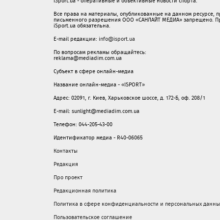
iSport.ua - оперативные и объективные новости спорта.
Все права на материалы, опубликованные на данном ресурсе, 
письменного разрешения ООО «САНЛАЙТ МЕДИА» запрещено. При
iSport.ua обязательна.
E-mail редакции:
info@isport.ua
По вопросам рекламы обращайтесь:
reklama@mediadim.com.ua
Субъект в сфере онлайн-медиа
Название онлайн-медиа - «ISPORT»
Адрес: 02091, г. Киев, Харьковское шоссе, д. 172-Б, оф. 208/1
E-mail: sunlight@mediadim.com.ua
Телефон: 044-205-43-00
Идентификатор медиа - R40-06065
Контакты
Редакция
Про проект
Редакционная политика
Политика в сфере конфиденциальности и персональных данны
Пользовательское соглашение