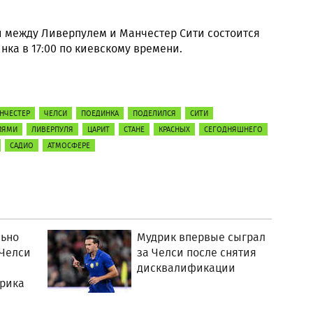
и между Ливерпулем и Манчестер Сити состоится
нка в 17:00 по киевскому времени.
НЧЕСТЕР
ЧЕЛСИ
ПОЕДИНКА
ПОДЕЛИЛСЯ
СИТИ
ИЯМИ
ЛИВЕРПУЛЯ
ЦАРИТ
СТАНЕ
КРАСНЫХ
СЕГОДНЯШНЕГО
САДИО
АТМОСФЕРЕ
льно
Мудрик впервые сыграл
 Челси
за Челси после снятия
дисквалификации
рика