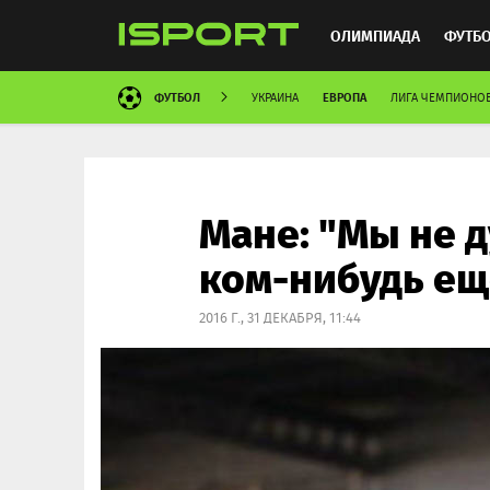
ОЛИМПИАДА
ФУТБ
ФУТБОЛ
ЕВРОПА
УКРАИНА
ЛИГА ЧЕМПИОНО
ХОККЕЙ
ММА
АВ
Мане: "Мы не д
ком-нибудь ещ
2016 Г., 31 ДЕКАБРЯ, 11:44