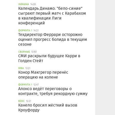
УКРАИНА
14:30
Календарь Динамо: "бело-синие"
сыграют первый матч с Карабахом
в квалификации Лиги
конференций
ФОРМУЛА 1
14:21
Техдиректор Феррари осторожно
оценил прогресс болида в текущем
сезоне
СБОРНЫЕ
13:50
СМИ раскрыли будущее Карри в
Голден Стейт
ММА
13:21
Конор Макгрегор перенёс
операцию на колене
ФОРМУЛА 1
12:47
Алонсо ведёт переговоры о
контракте, требуя рекордную сумму
БОКС
12:21
Канело бросил жёсткий вызов
Кроуфорду