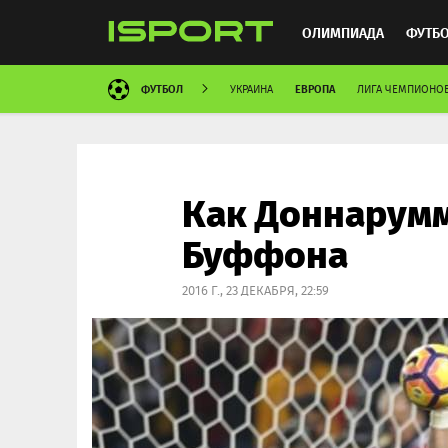
ОЛИМПИАДА
ФУТБ
ФУТБОЛ
ЕВРОПА
УКРАИНА
ЛИГА ЧЕМПИОНО
ХОККЕЙ
ММА
АВ
Как Доннарумм
Буффона
2016 Г., 23 ДЕКАБРЯ, 22:59