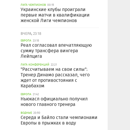
ЛИГА ЧЕМПИОНОВ
00:15
Украинские клубы проиграли
первые матчи в квалификации
женской Лиги чемпионов
ВЧЕРА, 23:18
ЕВРОПА
23:18
Реал согласовал впечатляющую
сумму трансфера вингера
Лейпцига
ЛИГА КОНФЕРЕНЦИЙ
22:21
"Рассчитываем на свои силы":
Тренер Динамо рассказал, чего
ждет от противостояния с
Карабахом
ЕВРОПА
21:42
Ньюкасл официально получил
нового главного тренера
ВОДНЫЕ
20:50
Середа и Байло стали чемпионами
Европы в прыжках в воду