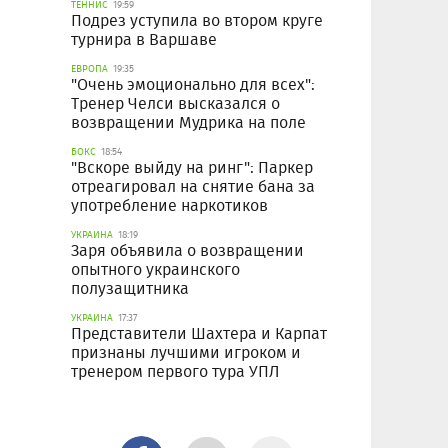
ТЕННИС
19:59
Подрез уступила во втором круге
турнира в Варшаве
ЕВРОПА
19:35
"Очень эмоционально для всех":
Тренер Челси высказался о
возвращении Мудрика на поле
БОКС
18:54
"Вскоре выйду на ринг": Паркер
отреагировал на снятие бана за
употребление наркотиков
УКРАИНА
18:19
Заря объявила о возвращении
опытного украинского
полузащитника
УКРАИНА
17:37
Представители Шахтера и Карпат
признаны лучшими игроком и
тренером первого тура УПЛ