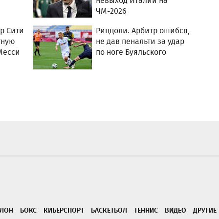
невыход Италии на
ЧМ-2026
р Сити
Риццоли: Арбитр ошибся,
тную
не дав пенальти за удар
Месси
по ноге Буяльского
ТЛОН
БОКС
КИБЕРСПОРТ
БАСКЕТБОЛ
ТЕННИС
ВИДЕО
ДРУГИЕ