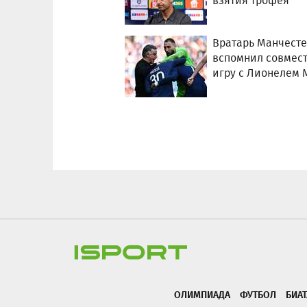
взятия трофея
Вратарь Манчесте
вспомнил совмес
игру с Лионелем 
ОЛИМПИАДА
ФУТБОЛ
БИА