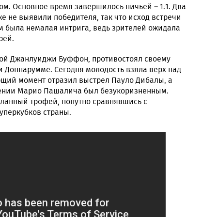
м. Основное время завершилось ничьей – 1:1. Два
е не выявили победителя, так что исход встречи
ом была немалая интрига, ведь зрителей ожидала
рей.
ой Джанлуиджи Буффон, противостоял своему
 Доннарумме. Сегодня молодость взяла верх над
щий момент отразил выстрел Пауло Дибалы, а
ении Марио Пашалича был безукоризненным.
ланный трофей, попутно сравнявшись с
уперкубков страны.