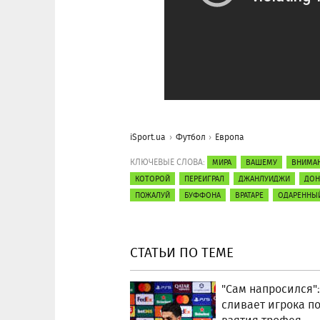
iSport.ua
Футбол
Европа
КЛЮЧЕВЫЕ СЛОВА:
МИРА
ВАШЕМУ
ВНИМА
КОТОРОЙ
ПЕРЕИГРАЛ
ДЖАНЛУИДЖИ
ДОН
ПОЖАЛУЙ
БУФФОНА
ВРАТАРЕ
ОДАРЕННЫ
СТАТЬИ ПО ТЕМЕ
"Сам напросился":
сливает игрока п