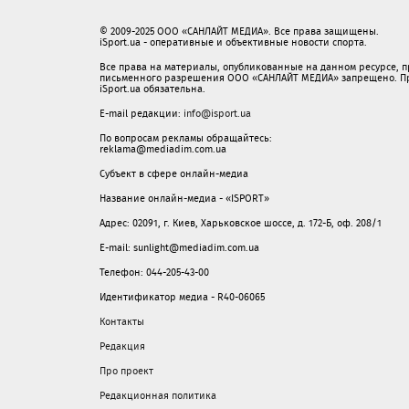
© 2009-2025 ООО «САНЛАЙТ МЕДИА». Все права защищены.
iSport.ua - оперативные и объективные новости спорта.
Все права на материалы, опубликованные на данном ресурсе, 
письменного разрешения ООО «САНЛАЙТ МЕДИА» запрещено. При
iSport.ua обязательна.
E-mail редакции:
info@isport.ua
По вопросам рекламы обращайтесь:
reklama@mediadim.com.ua
Субъект в сфере онлайн-медиа
Название онлайн-медиа - «ISPORT»
Адрес: 02091, г. Киев, Харьковское шоссе, д. 172-Б, оф. 208/1
E-mail: sunlight@mediadim.com.ua
Телефон: 044-205-43-00
Идентификатор медиа - R40-06065
Контакты
Редакция
Про проект
Редакционная политика