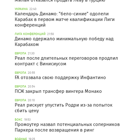
УКРАИНА
22:40
Календарь Динамо: "бело-синие" одолели
Карабах в первом матче квалификации Лиги
конференций
ЛИГА КОНФЕРЕНЦИЙ
21:58
Динамо одержало минимальную победу над
Карабахом
ЕВРОПА
21:30
Реал после длительных переговоров продлил
контракт с Винисиусом
ЕВРОПА
20:55
FA отозвала свою поддержку Инфантино
ЕВРОПА
20:54
ПСЖ закрыл трансфер вингера Монако
ЕВРОПА
20:10
Реал рискует упустить Родри из-за попыток
сбить цену
БОКС
19:53
Промоутер назвал потенциальных соперников
Паркера после возвращения в ринг
ВОДНЫЕ
19:25