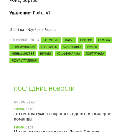
Ройс, Бартра
Удаление:
Ройс, 41
iSport.ua
Футбол
Европа
КЛЮЧЕВЫЕ СЛОВА:
БОРУССИЯ
МАТЧЕ
ПРОТИВ
СУМЕЛА
ДОРТМУНДСКАЯ
ОТСТОЯТЬ
БУНДЕСЛИГА
НИЧЬЯ
МЕНЬШИНСТВЕ
НИЧЬЮ
ХОФФЕНХАЙМА
ДОРТМУНДА
РЕЗУЛЬТАТИВНАЯ
ПОСЛЕДНИЕ НОВОСТИ
ВЧЕРА, 23:42
ЕВРОПА
23:42
Тоттенхэм сумел сохранить одного из лидеров
команды
ЕВРОПА
23:05
Милан отказался продать Леау в Турцию