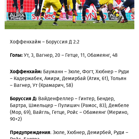
Хоффенхайм – Боруссия Д 2:2
Голы:
Ут, 3, Вагнер, 20 – Гетце, 11, Обамеянг, 48
Хоффенхайм:
Бауманн – Зюле, Фогт, Хюбнер – Руди
– Кадержабек, Амири, Демирбай (Атик, 61), Тольян
– Вагнер, Ут (Крамарич, 58)
Боруссия Д:
Вайденфеллер – Гинтер, Бендер,
Бартра, Шмельцер – Пулишич (Рамос, 83), Дембеле
(Мор, 69), Вайгль, Гетце, Ройс – Обамеянг (Мерино,
90+2)
Предупреждения
: Зюле, Хюбнер, Демирбей, Руди –