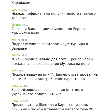
Карабахом
ЕВРОПА
21:42
Ньюкасл официально получил нового главного
тренера
ВОДНЫЕ
20:50
Середа и Байло стали чемпионами Европы в
прыжках в воду
ТЕННИС
19:59
Подрез уступила во втором круге турнира в
Варшаве
ЕВРОПА
19:35
"Очень эмоционально для всех": Тренер Челси
высказался о возвращении Мудрика на поле
БОКС
18:54
"Вскоре выйду на ринг": Паркер отреагировал на
снятие бана за употребление наркотиков
УКРАИНА
18:19
Заря объявила о возвращении опытного
украинского полузащитника
УКРАИНА
17:37
Представители Шахтера и Карпат признаны
лучшими игроком и тренером первого тура УПЛ