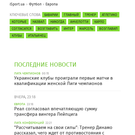
iSport.ua
Футбол
Европа
КЛЮЧЕВЫЕ СЛОВА:
БАВАРИИ
ГЛАВНЫЙ
ТРЕНЕР
АТЛЕТИКО
КОТОРЫЕ
НАЗВАЛ
НИКОГДА
АНЧЕЛОТТИ
КАРЛО
СОГЛАСИЛСЯ
ВОЗГЛАВИТЬ
ИНТЕР
МАРСЕЛЬ
ВОЗГЛАВИЛ
КЛУБЫ
ИТАЛЬЯНЕЦ
ПОСЛЕДНИЕ НОВОСТИ
ЛИГА ЧЕМПИОНОВ
00:15
Украинские клубы проиграли первые матчи в
квалификации женской Лиги чемпионов
ВЧЕРА, 23:18
ЕВРОПА
23:18
Реал согласовал впечатляющую сумму
трансфера вингера Лейпцига
ЛИГА КОНФЕРЕНЦИЙ
22:21
"Рассчитываем на свои силы": Тренер Динамо
рассказал, чего ждет от противостояния с