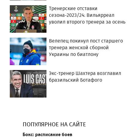
Тренерские отставки
сезона-2023/24: Вильярреал
уволил второго тренера за осень
Велепец покинул пост старшего
тренера женской сборной
Украины по биатлону
Экс-тренер Шахтера возглавил
бразильский Ботафого
ПОПУЛЯРНОЕ НА САЙТЕ
Бокс: расписание боев