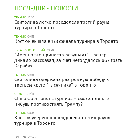
ПОСЛЕДНИЕ НОВОСТИ
ТЕННИС
10:10
Свитолина легко преодолела третий раунд
турнира в Торонто
ТЕННИС
09:55
Костюк вышла в 1/8 финала турнира в Торонто
ЛИГА КОНФЕРЕНЦИЙ
09:40
"Именно это принесло результат": Тренер
Динамо рассказал, за счет чего удалось обыграть
Карабах
ТЕННИС
08:58
Свитолина одержала разгромную победу в
третьем круге "тысячника" в Торонто
СНУКЕР
08:45
China Open: анонс турнира – сможет ли кто-
нибудь противостоять Трампу?
ТЕННИС
08:35
Костюк уверенно преодолела третий раунд
турнира в Торонто
ВЧЕРА, 23:42