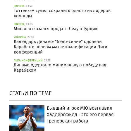
ЕВРОПА
23:42
Тоттенхэм сумел сохранить одного из лидеров
команды
ЕВРОПА
23:05
Милан отказался продать Леау в Турцию
УКРАИНА
22:40
Календарь Динамо: "бело-синие" одолели
Карабах в первом матче квалификации Лиги
конференций
ЛИГА КОНФЕРЕНЦИЙ
21:58
Динамо одержало минимальную победу над
Карабахом
СТАТЬИ ПО ТЕМЕ
Бывший игрок МЮ возглавил
Хаддерсфилд - это его первая
тренерская работа