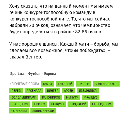
Хочу сказать, что на данный момент мы имеем
очень конкурентоспособную команду в
конкурентоспособной лиге. То, что мы сейчас
набрали 20 очков, означает, что чемпионство
будет определяться в районе 82-86 очков.
У нас хорошие шансы. Каждый матч – борьба, мы
сделаем все возможное, чтобы побеждать», –
сказал Венгер.
iSport.ua
Футбол
Европа
КЛЮЧЕВЫЕ СЛОВА:
КЛУБА
ГЛАВНЫЙ
ТРЕНЕР
БОЛЕЛЬЩИКОВ
ПЕРЕД
АРСЕНАЛА
ВЕНГЕР
АРСЕН
ИЗВИНИЛСЯ
БОЛЕЛЬЩИКАМИ
КАНОНИРОВ
МИНУТУ
ФРАНЦУЗ
ПРОЩЕНИЯ
ПРОШУ
КАЖДУЮ
СТРАДАНИЙ
ЕЖЕГОДНОМ
СОБРАНИИ
АКЦИОНЕРАМИ