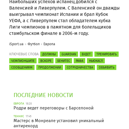
Наибольших успехов испанец добился с
Валенсией и Ливерпулем. С Валенсией он дважды
выигрывал чемпионат Испании и брал Кубок
УЕФА, а с Ливерпулем стал обладателем кубка
Лиги чемпионов в памятном для болельщиков
стамбульском финале в 2006-м году.
iSport.ua
Футбол
Европа
КЛЮЧЕВЫЕ СЛОВА:
ДОЛЖНЫ
GUARDIAN
БУДЕТ
ТРЕНИРОВАТЬ
ЧЕМПИОНШИПЕ
ВСКОРЕ
БЕНИТЕС
РАФА
НЬЮКАСЛ
СООБЩЕНИЯМ
ПРОДОЛЖЕНИИ
СОТРУДНИЧЕСТВА
ОБЪЯВИТЬ
ПОСЛЕДНИЕ НОВОСТИ
ЕВРОПА
18:20
Родри ведет переговоры с Барселоной
ТЕННИС
17:45
Мастерс в Монреале установил уникальный
антирекорд