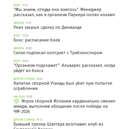
БОКС
17:43
"Мы знаем, откуда оно взялось": Менеджер
рассказал, как в организм Паркера попал кокаин
ЕВРОПА
17:10
Реал закрыл сделку по Диоманде
БОКС
17:00
Бокс: расписание боев
ЕВРОПА
16:55
Салах подписал контракт с Трабзонспором
БОКС
16:40
"Организм подскажет": Альварес рассказал, когда
уйдет из бокса
ДРУГИЕ СТРАНЫ
16:25
Капитан сборной Уганды был убит при попытке
ограбления
ЧМ-2026
15:55
Игрок сборной Испании кардинально сменил
имидж, выполнив обещание после победы на
ЧМ-2026
ДРУГИЕ СТРАНЫ
15:12
Бывший тренер Шахтера возглавил клуб из