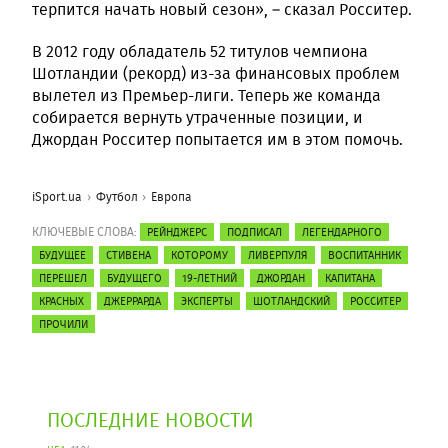
терпится начать новый сезон», – сказал Росситер.
В 2012 году обладатель 52 титулов чемпиона
Шотландии (рекорд) из-за финансовых проблем
вылетел из Премьер-лиги. Теперь же команда
собирается вернуть утраченные позиции, и
Джордан Росситер попытается им в этом помочь.
iSport.ua
Футбол
Европа
КЛЮЧЕВЫЕ СЛОВА:
РЕЙНДЖЕРС
ПОДПИСАЛ
ЛЕГЕНДАРНОГО
БУДУЩЕЕ
СТИВЕНА
КОТОРОМУ
ЛИВЕРПУЛЯ
ВОСПИТАННИК
ПЕРЕШЕЛ
БУДУЩЕГО
19-ЛЕТНИЙ
ДЖОРДАН
КАПИТАНА
КРАСНЫХ
ДЖЕРРАРДА
ЭКСПЕРТЫ
ШОТЛАНДСКИЙ
РОССИТЕР
ПРОЧИЛИ
ПОСЛЕДНИЕ НОВОСТИ