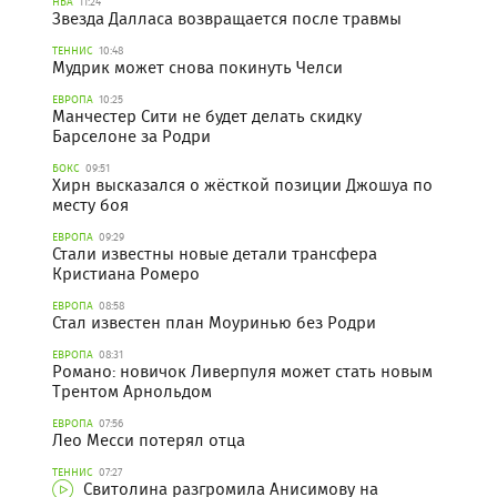
НБА
11:24
Звезда Далласа возвращается после травмы
ТЕННИС
10:48
Мудрик может снова покинуть Челси
ЕВРОПА
10:25
Манчестер Сити не будет делать скидку
Барселоне за Родри
БОКС
09:51
Хирн высказался о жёсткой позиции Джошуа по
месту боя
ЕВРОПА
09:29
Стали известны новые детали трансфера
Кристиана Ромеро
ЕВРОПА
08:58
Стал известен план Моуринью без Родри
ЕВРОПА
08:31
Романо: новичок Ливерпуля может стать новым
Трентом Арнольдом
ЕВРОПА
07:56
Лео Месси потерял отца
ТЕННИС
07:27
Свитолина разгромила Анисимову на