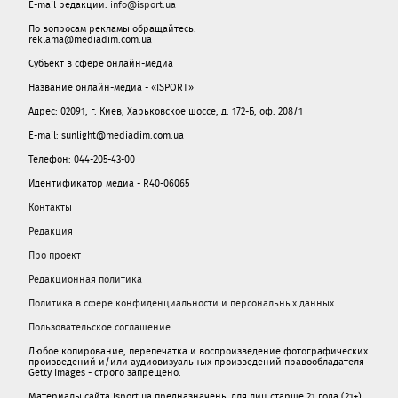
E-mail редакции:
info@isport.ua
По вопросам рекламы обращайтесь:
reklama@mediadim.com.ua
Субъект в сфере онлайн-медиа
Название онлайн-медиа - «ISPORT»
Адрес: 02091, г. Киев, Харьковское шоссе, д. 172-Б, оф. 208/1
E-mail: sunlight@mediadim.com.ua
Телефон: 044-205-43-00
Идентификатор медиа - R40-06065
Контакты
Редакция
Про проект
Редакционная политика
Политика в сфере конфиденциальности и персональных данных
Пользовательское соглашение
Любое копирование, перепечатка и воспроизведение фотографических
произведений и/или аудиовизуальных произведений правообладателя
Getty Images - строго запрещено.
Материалы сайта isport.ua предназначены для лиц старше 21 года (21+).