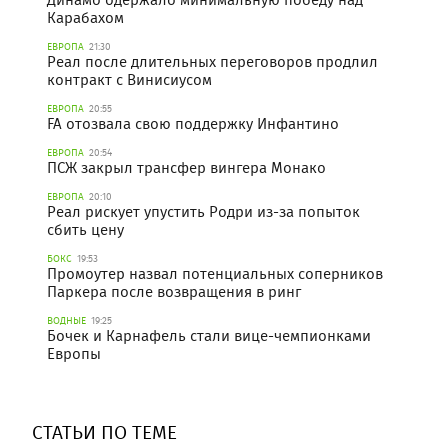
Динамо одержало минимальную победу над
Карабахом
ЕВРОПА
21:30
Реал после длительных переговоров продлил
контракт с Винисиусом
ЕВРОПА
20:55
FA отозвала свою поддержку Инфантино
ЕВРОПА
20:54
ПСЖ закрыл трансфер вингера Монако
ЕВРОПА
20:10
Реал рискует упустить Родри из-за попыток
сбить цену
БОКС
19:53
Промоутер назвал потенциальных соперников
Паркера после возвращения в ринг
ВОДНЫЕ
19:25
Бочек и Карнафель стали вице-чемпионками
Европы
СТАТЬИ ПО ТЕМЕ