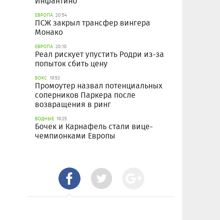
Инфантино
ЕВРОПА
20:54
ПСЖ закрыл трансфер вингера
Монако
ЕВРОПА
20:10
Реал рискует упустить Родри из-за
попыток сбить цену
БОКС
19:53
Промоутер назвал потенциальных
соперников Паркера после
возвращения в ринг
ВОДНЫЕ
19:25
Бочек и Карнафель стали вице-
чемпионками Европы