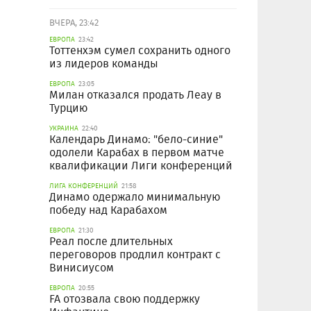
ВЧЕРА, 23:42
ЕВРОПА
23:42
Тоттенхэм сумел сохранить одного
из лидеров команды
ЕВРОПА
23:05
Милан отказался продать Леау в
Турцию
УКРАИНА
22:40
Календарь Динамо: "бело-синие"
одолели Карабах в первом матче
квалификации Лиги конференций
ЛИГА КОНФЕРЕНЦИЙ
21:58
Динамо одержало минимальную
победу над Карабахом
ЕВРОПА
21:30
Реал после длительных
переговоров продлил контракт с
Винисиусом
ЕВРОПА
20:55
FA отозвала свою поддержку