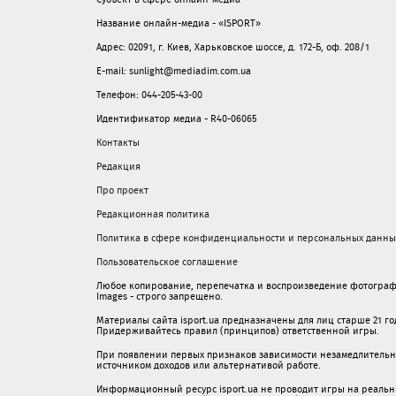
Название онлайн-медиа - «ISPORT»
Адрес: 02091, г. Киев, Харьковское шоссе, д. 172-Б, оф. 208/1
E-mail: sunlight@mediadim.com.ua
Телефон: 044-205-43-00
Идентификатор медиа - R40-06065
Контакты
Редакция
Про проект
Редакционная политика
Политика в сфере конфиденциальности и персональных данны
Пользовательское соглашение
Любое копирование, перепечатка и воспроизведение фотограф
Images - строго запрещено.
Материалы сайта isport.ua предназначены для лиц старше 21 год
Придерживайтесь правил (принципов) ответственной игры.
При появлении первых признаков зависимости незамедлительно 
источником доходов или альтернативой работе.
Информационный ресурс isport.ua не проводит игры на реальн