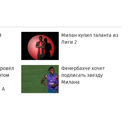
й
Милан купил таланта из
Лиги 2
провёл
Фенербахче хочет
нтом
подписать звезду
Милана
 А