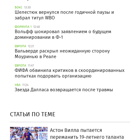
БОКС
13:30
Шелестюк вернулся после годичной паузы и
забрал титул WBO
ФОРМУЛА 1
12:48
Вольфф шокировал заявлением о будущем
доминировании в Ф-1
ЕВРОПА
12:21
Вальверде раскрыл неожиданную сторону
Моуринью в Реале
ЕВРОПА
11:47
ФИФА обвинила критиков в скоординированных
попытках подорвать организацию
НБА
11:24
Звезда Далласа возвращается после травмы
СТАТЬИ ПО ТЕМЕ
Астон Вилла пытается
переманить 19-летнего таланта