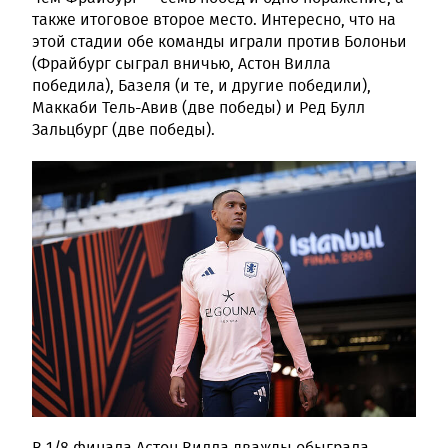
также итоговое второе место. Интересно, что на
этой стадии обе команды играли против Болоньи
(Фрайбург сыграл вничью, Астон Вилла
победила), Базеля (и те, и другие победили),
Маккаби Тель-Авив (две победы) и Ред Булл
Зальцбург (две победы).
В 1/8 финала Астон Вилла дважды обыграла