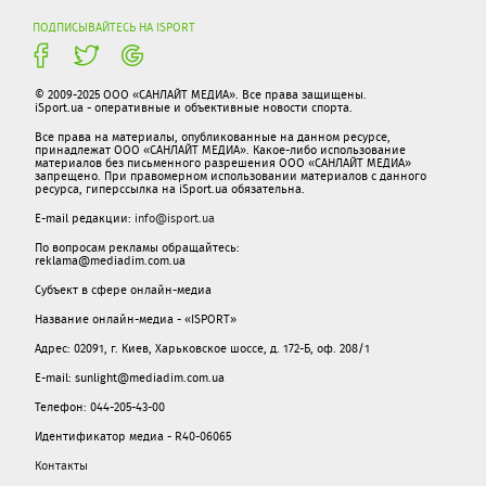
ПОДПИСЫВАЙТЕСЬ НА ISPORT
© 2009-2025 ООО «САНЛАЙТ МЕДИА». Все права защищены.
iSport.ua - оперативные и объективные новости спорта.
Все права на материалы, опубликованные на данном ресурсе,
принадлежат ООО «САНЛАЙТ МЕДИА». Какое-либо использование
материалов без письменного разрешения ООО «САНЛАЙТ МЕДИА»
запрещено. При правомерном использовании материалов с данного
ресурса, гиперссылка на iSport.ua обязательна.
E-mail редакции:
info@isport.ua
По вопросам рекламы обращайтесь:
reklama@mediadim.com.ua
Субъект в сфере онлайн-медиа
Название онлайн-медиа - «ISPORT»
Адрес: 02091, г. Киев, Харьковское шоссе, д. 172-Б, оф. 208/1
E-mail: sunlight@mediadim.com.ua
Телефон: 044-205-43-00
Идентификатор медиа - R40-06065
Контакты