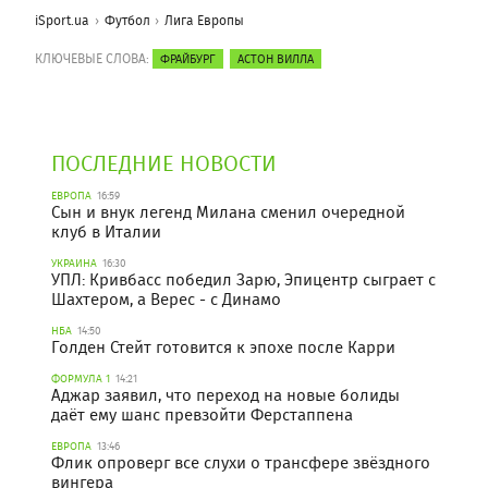
iSport.ua
Футбол
Лига Европы
КЛЮЧЕВЫЕ СЛОВА:
ФРАЙБУРГ
АСТОН ВИЛЛА
ПОСЛЕДНИЕ НОВОСТИ
ЕВРОПА
16:59
Сын и внук легенд Милана сменил очередной
клуб в Италии
УКРАИНА
16:30
УПЛ: Кривбасс победил Зарю, Эпицентр сыграет с
Шахтером, а Верес - с Динамо
НБА
14:50
Голден Стейт готовится к эпохе после Карри
ФОРМУЛА 1
14:21
Аджар заявил, что переход на новые болиды
даёт ему шанс превзойти Ферстаппена
ЕВРОПА
13:46
Флик опроверг все слухи о трансфере звёздного
вингера