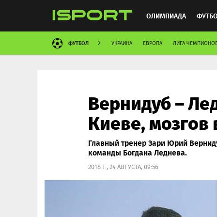
ОЛИМПИАДА
ФУТБ
ФУТБОЛ
УКРАИНА
ЕВРОПА
ЛИГА ЧЕМПИОНО
ХОККЕЙ
ММА
АВ
Вернидуб – Лед
Киеве, мозгов
Главный тренер Зари Юрий Вернид
команды Богдана Леднева.
2018 Г., 24 АВГУСТА, 09:56