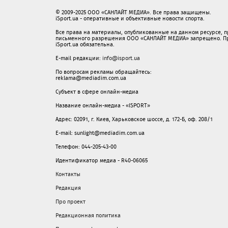
© 2009-2025 ООО «САНЛАЙТ МЕДИА». Все права защищены.
iSport.ua - оперативные и объективные новости спорта.
Все права на материалы, опубликованные на данном ресурсе, 
письменного разрешения ООО «САНЛАЙТ МЕДИА» запрещено. При
iSport.ua обязательна.
E-mail редакции:
info@isport.ua
По вопросам рекламы обращайтесь:
reklama@mediadim.com.ua
Субъект в сфере онлайн-медиа
Название онлайн-медиа - «ISPORT»
Адрес: 02091, г. Киев, Харьковское шоссе, д. 172-Б, оф. 208/1
E-mail: sunlight@mediadim.com.ua
Телефон: 044-205-43-00
Идентификатор медиа - R40-06065
Контакты
Редакция
Про проект
Редакционная политика