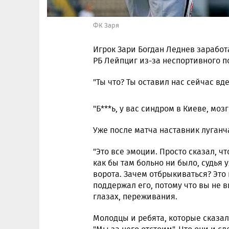
ФК Заря
Игрок Зари Богдан Леднев заработ
РБ Лейпциг из-за неспортивного п
"Ты что? Ты оставил нас сейчас вд
"Б***ь, у вас синдром в Киеве, моз
Уже после матча наставник луганча
"Это все эмоции. Просто сказал, чт
как бы там больно ни было, судья 
ворота. Зачем отбрыкиваться? Это 
поддержал его, потому что вы не в
глазах, переживания.
Молодцы и ребята, которые сказали