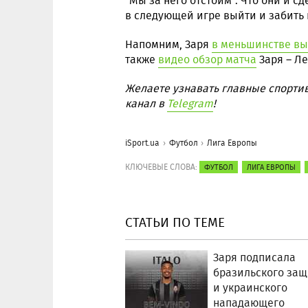
"Мы за него отстоим". Что они и с
в следующей игре выйти и забить г
Напомним, Заря
в меньшинстве вы
также
видео обзор матча
Заря – Ле
Желаете узнавать главные спорти
канал в
Telegram
!
iSport.ua
Футбол
Лига Европы
КЛЮЧЕВЫЕ СЛОВА:
ФУТБОЛ
ЛИГА ЕВРОПЫ
СТАТЬИ ПО ТЕМЕ
Заря подписала
бразильского за
и украинского
нападающего