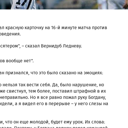
ал красную карточку на 16-й минуте матча против
оведения.
есятером", – сказал Вернидуб Ледневу.
гов вообще нет".
н признался, что это было сказано на эмоциях:
о нельзя так вести себя. Да, было нарушение, но
уже свистнул, тем более, поставил штрафной в их
неправильно. Но я все равно пожал руку Богдану,
идели, а я видел его в перерыве – у него слезы на
, что он еще молодой, будет ему урок. Их слова: