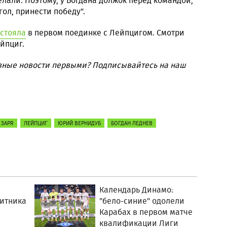
делали. Поэтому, у Богдана должок перед командой,
ол, принести победу".
стояла
в первом поединке с Лейпцигом. Смотри
йпциг.
вные новости первыми? Подписывайтесь на наш
ЗАРЯ
ЛЕЙПЦИГ
ЮРИЙ ВЕРНИДУБ
БОГДАН ЛЕДНЕВ
Календарь Динамо:
щитника
"бело-синие" одолели
Карабах в первом матче
квалификации Лиги