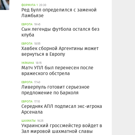
ФОРМУЛА 1
20:30
Ред Булл определился с заменой
Ламбьязе
ЕВРОПА
19:45
Сын легенды футбола остался без
клуба
ЕВРОПА
18:55
Хавбек сборной Аргентины может
вернуться в Европу
УКРАИНА
18:15
Матч УПЛ был перенесен после
вражеского обстрела
ЕВРОПА
17:40
Ливерпуль готовит серьезное
предложение по Барколя
ЕВРОПА
17:10
Середняк АПЛ подписал экс-игрока
Арсенала
ШАХМАТЫ
16:25
Украинский гроссмейстер войдет в
Зал мировой шахматной славы