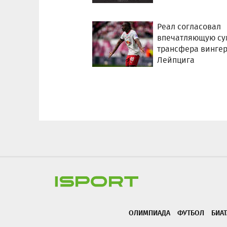
Реал согласовал
впечатляющую су
трансфера винге
Лейпцига
ОЛИМПИАДА
ФУТБОЛ
БИА