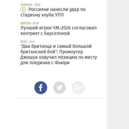
УКРАИНА
16:05
Россияне нанесли удар по
стадиону клуба УПЛ
ЕВРОПА
15:29
Лучший игрок ЧМ-2026 согласовал
контракт с Барселоной
БОКС
14:41
"Два британца и самый большой
британский бой": Промоутер
Джошуа озвучил позицию по месту
для поединка с Фьюри