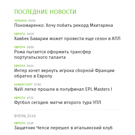
ПОСЛЕДНИЕ НОВОСТИ
УКРАИНА
09:50
Пономаренко: Хочу побить рекорд Мхитаряна
ЕВРОПА
09:25
Хавбек Баварии может провести еще сезон в АПЛ
ЕВРОПА
08:55
Рома пытается оформить трансфер
португальского таланта
ЕВРОПА
08:34
Интер хочет вернуть игрока сборной Франции
обратно в Европу
КИБЕРСПОРТ
07:50
NaVi легко прошли в полуфинал EPL Masters I
ЕВРОПА
07:22
Футбол сегодня: матчи второго тура УПЛ
ВЧЕРА, 23:45
ЕВРОПА
23:45
Защитник Челси перешел в итальянский клуб