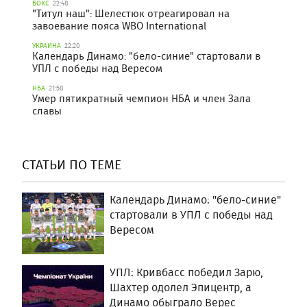
БОКС
22:48
"Титул наш": Шелестюк отреагировал на
завоевание пояса WBO International
УКРАИНА
22:20
Календарь Динамо: "бело-синие" стартовали в
УПЛ с победы над Вересом
НБА
21:58
Умер пятикратный чемпион НБА и член Зала
славы
СТАТЬИ ПО ТЕМЕ
Календарь Динамо: "бело-синие"
стартовали в УПЛ с победы над
Вересом
УПЛ: Кривбасс победил Зарю,
Шахтер одолел Эпицентр, а
Динамо обыграло Верес