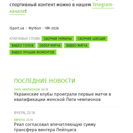
спортивный контент можно в нашем
Telegram-
канале
!
iSport.ua
Футбол
ЧМ-2026
КЛЮЧЕВЫЕ СЛОВА:
СБОРНАЯ УКРАИНЫ
СБОРНАЯ ШВЕЦИИ
ВИДЕО ГОЛОВ
ОБЗОР МАТЧА
ВИДЕО МАТЧА
ВИДЕО ЛУЧШИХ МОМЕНТОВ
ПОСЛЕДНИЕ НОВОСТИ
ЛИГА ЧЕМПИОНОВ
00:15
Украинские клубы проиграли первые матчи в
квалификации женской Лиги чемпионов
ВЧЕРА, 23:18
ЕВРОПА
23:18
Реал согласовал впечатляющую сумму
трансфера вингера Лейпцига