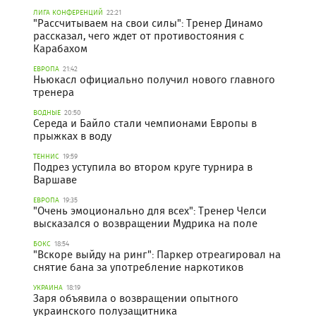
ЛИГА КОНФЕРЕНЦИЙ
22:21
"Рассчитываем на свои силы": Тренер Динамо
рассказал, чего ждет от противостояния с
Карабахом
ЕВРОПА
21:42
Ньюкасл официально получил нового главного
тренера
ВОДНЫЕ
20:50
Середа и Байло стали чемпионами Европы в
прыжках в воду
ТЕННИС
19:59
Подрез уступила во втором круге турнира в
Варшаве
ЕВРОПА
19:35
"Очень эмоционально для всех": Тренер Челси
высказался о возвращении Мудрика на поле
БОКС
18:54
"Вскоре выйду на ринг": Паркер отреагировал на
снятие бана за употребление наркотиков
УКРАИНА
18:19
Заря объявила о возвращении опытного
украинского полузащитника