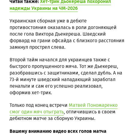
Читай также:
Хет-трик Дьокереша похоронил
надежды Украины на ЧМ-2026
Украинская сборная уже в дебюте
противостояния оказалась в роли догоняющей
после гола Виктора Дьекереша. Шведский
форвард на грани офсайда с близкого расстояния
замкнул прострел слева.
Второй тайм начался для украинцев также с
быстрого пропущенного мяча. Тот же Дьекереш,
разобравшись с защитниками, сделал дубль. А на
73-й минуте шведский нападающий заработал
пенальти и сам его успешно реализовал,
оформив хет-трик.
Только под конец встречи
Матвей Пономаренко
смог один мяч отыграть
, отличившись в своем
дебютном матче за сборную Украины.
Вашему вниманию видео всех голов матча