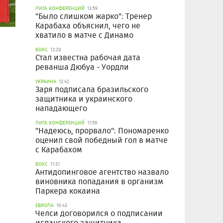
ЛИГА КОНФЕРЕНЦИЙ
13:59
"Было слишком жарко": Тренер
Карабаха объяснил, чего не
хватило в матче с Динамо
БОКС
13:28
Стал известна рабочая дата
реванша Дюбуа - Уордли
УКРАИНА
12:42
Заря подписала бразильского
защитника и украинского
нападающего
ЛИГА КОНФЕРЕНЦИЙ
11:59
"Надеюсь, прорвало": Пономаренко
оценил свой победный гол в матче
с Карабахом
БОКС
11:31
Антидопинговое агентство назвало
виновника попадания в организм
Паркера кокаина
ЕВРОПА
10:43
Челси договорился о подписании
испанского защитника