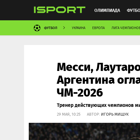
ОЛИМПИАДА
ФУТБ
ФУТБОЛ
УКРАИНА
ЕВРОПА
ЛИГА ЧЕМПИОНО
ХОККЕЙ
ММА
АВ
Месси, Лаутаро
Аргентина огла
ЧМ-2026
Тренер действующих чемпионов мир
29 МАЯ, 10:25 АВТОР:
ИГОРЬ МИЩУК