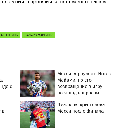
 интересный спортивный контент можно в нашем
 АРГЕНТИНЫ
ЛАУТАРО МАРТИНЕС
Месси вернулся в Интер
ал
Майами, но его
анде с
возвращение в игру
пока под вопросом
Ямаль раскрыл слова
 в
Месси после финала