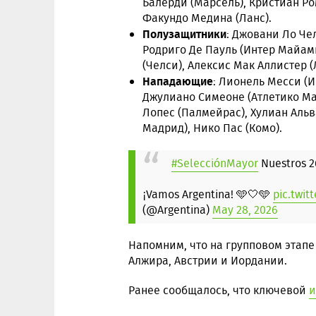
Балерди (Марсель), Кристиан Ро
Факундо Медина (Ланс).
Полузащитники
: Джовани Ло Чел
Родриго Де Пауль (Интер Майами
(Челси), Алексис Мак Аллистер (
Нападающие
: Лионель Месси (И
Джулиано Симеоне (Атлетико Ма
Лопес (Палмейрас), Хулиан Альв
Мадрид), Нико Пас (Комо).
#SelecciónMayor
Nuestros 2
¡Vamos Argentina! 🩵🤍🩵
pic.twi
(@Argentina)
May 28, 2026
Напомним, что на групповом этапе
Алжира, Австрии и Иордании.
Ранее сообщалось, что ключевой
и