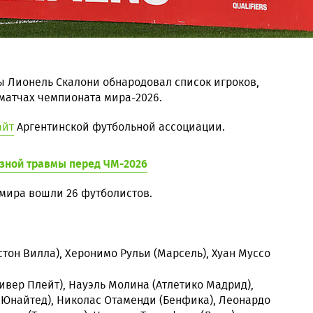
ы Лионель Скалони обнародовал список игроков,
 матчах чемпионата мира-2026.
айт
Аргентинской футбольной ассоциации.
зной травмы перед ЧМ-2026
мира вошли 26 футболистов.
стон Вилла), Херонимо Рульи (Марсель), Хуан Муссо
Ривер Плейт), Науэль Молина (Атлетико Мадрид),
Юнайтед), Николас Отаменди (Бенфика), Леонардо