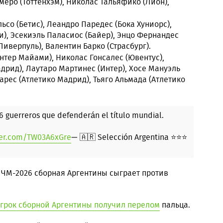
меро (Тоттенхэм), Николас Тальяфико (Лион),
ьсо (Бетис), Леандро Паредес (Бока Хуниорс),
), Эсекиэль Паласиос (Байер), Энцо Фернандес
Ливерпуль), Валентин Барко (Страсбург).
нтер Майами), Николас Гонсалес (Ювентус),
дрид), Лаутаро Мартинес (Интер), Хосе Мануэль
арес (Атлетико Мадрид), Тьяго Альмада (Атлетико
6 guerreros que defenderán el título mundial.
tter.com/TW03A6xGre
— 🇦🇷 Selección Argentina ⭐⭐⭐
 ЧМ-2026 сборная Аргентины сыграет против
грок сборной Аргентины получил перелом
пальца.