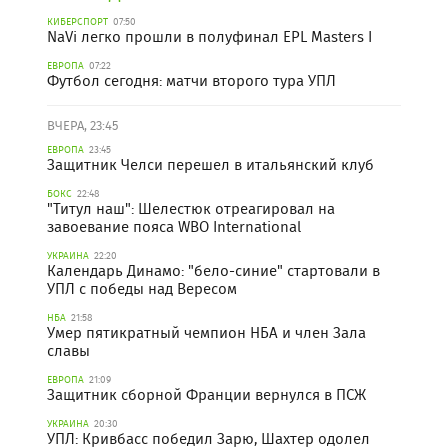
КИБЕРСПОРТ
07:50
NaVi легко прошли в полуфинал EPL Masters I
ЕВРОПА
07:22
Футбол сегодня: матчи второго тура УПЛ
ВЧЕРА, 23:45
ЕВРОПА
23:45
Защитник Челси перешел в итальянский клуб
БОКС
22:48
"Титул наш": Шелестюк отреагировал на
завоевание пояса WBO International
УКРАИНА
22:20
Календарь Динамо: "бело-синие" стартовали в
УПЛ с победы над Вересом
НБА
21:58
Умер пятикратный чемпион НБА и член Зала
славы
ЕВРОПА
21:09
Защитник сборной Франции вернулся в ПСЖ
УКРАИНА
20:30
УПЛ: Кривбасс победил Зарю, Шахтер одолел