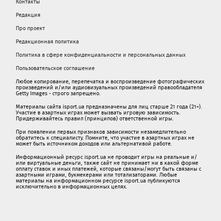
Контакты
Редакция
Про проект
Редакционная политика
Политика в сфере конфиденциальности и персональных данных
Пользовательское соглашение
Любое копирование, перепечатка и воспроизведение фотографических
произведений и/или аудиовизуальных произведений правообладателя
Getty Images - строго запрещено.
Материалы сайта isport.ua предназначены для лиц старше 21 года (21+).
Участие в азартных играх может вызвать игровую зависимость.
Придерживайтесь правил (принципов) ответственной игры.
При появлении первых признаков зависимости незамедлительно
обратитесь к специалисту. Помните, что участие в азартных играх не
может быть источником доходов или альтернативой работе.
Информационный ресурс isport.ua не проводит игры на реальные и/
или виртуальные деньги, также сайт не принимает ни в какой форме
oплaту ставок и иных платежей, которые связаны/могут быть связаны c
азартными игрaми, букмекерами или тотализаторами. Любые
материалы на информационном ресурсе isport.ua публикуютcя
исключительно в информационных целях.