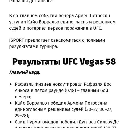
Рафаэля Дос Аньоса.
В со-главном событии вечера Армен Петросян
уступил Кайо Борральо единогласным решением
судей и потерпел первое поражение в UFC.
ISPORT предлагает ознакомиться с полными
результатами турнира.
Результаты UFC Vegas 58
Главный кард:
Рафаэль Физиев нокаутировал Рафаэля Дос
Аньоса в пятом раунде (0:18) – главный бой
вечера;
Кайо Борральо победил Армена Петросяна
единогласным решением судей (30–27, 30–27,
29–28);
Саид Нурмагомедов победил Дугласа Сильву Де