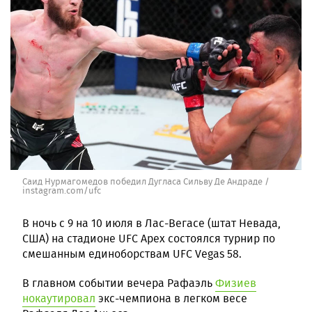
Саид Нурмагомедов победил Дугласа Сильву Де Андраде /
instagram.com/ufc
В ночь с 9 на 10 июля в Лас-Вегасе (штат Невада,
США) на стадионе UFC Apex состоялся турнир по
смешанным единоборствам UFC Vegas 58.
В главном событии вечера Рафаэль
Физиев
нокаутировал
экс-чемпиона в легком весе