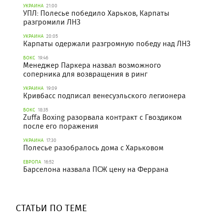
УКРАИНА
21:00
УПЛ: Полесье победило Харьков, Карпаты
разгромили ЛНЗ
УКРАИНА
20:05
Карпаты одержали разгромную победу над ЛНЗ
БОКС
19:46
Менеджер Паркера назвал возможного
соперника для возвращения в ринг
УКРАИНА
19:09
Кривбасс подписал венесуэльского легионера
БОКС
18:35
Zuffa Boxing разорвала контракт с Гвоздиком
после его поражения
УКРАИНА
17:30
Полесье разобралось дома с Харьковом
ЕВРОПА
16:52
Барселона назвала ПСЖ цену на Феррана
СТАТЬИ ПО ТЕМЕ