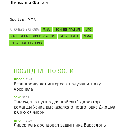
Шерман и Физиев.
iSport.ua
ММА
КЛЮЧЕВЫЕ СЛОВА:
ММА
БОИ БЕЗ ПРАВИЛ
UFC
СМЕШАННЫЕ ЕДИНОБОРСТВА
РЕЗУЛЬТАТЫ
MMA
РЕЗУЛЬТАТЫ ТУРНИРА
ПОСЛЕДНИЕ НОВОСТИ
ЕВРОПА
22:47
Реал проявляет интерес к полузащитнику
Арсенала
БОКС
22:08
"Знаем, что нужно для победы": Директор
команды Усика высказался о подготовке Джошуа
к бою с Фьюри
ЕВРОПА
21:29
Ливерпуль арендовал защитника Барселоны