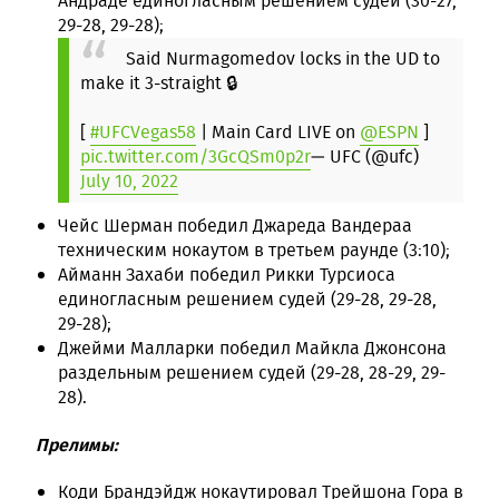
Андраде единогласным решением судей (30-27,
29-28, 29-28);
Said Nurmagomedov locks in the UD to
make it 3-straight 🔒
[
#UFCVegas58
| Main Card LIVE on
@ESPN
]
pic.twitter.com/3GcQSm0p2r
— UFC (@ufc)
July 10, 2022
Чейс Шерман победил Джареда Вандераа
техническим нокаутом в третьем раунде (3:10);
Айманн Захаби победил Рикки Турсиоса
единогласным решением судей (29-28, 29-28,
29-28);
Джейми Малларки победил Майкла Джонсона
раздельным решением судей (29-28, 28-29, 29-
28).
Прелимы:
Коди Брандэйдж нокаутировал Трейшона Гора в