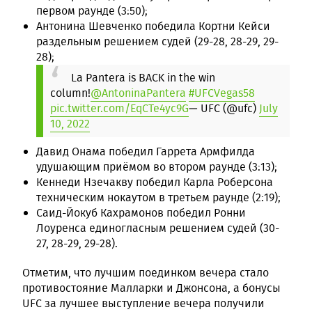
первом раунде (3:50);
Антонина Шевченко победила Кортни Кейси
раздельным решением судей (29-28, 28-29, 29-
28);
La Pantera is BACK in the win
column!
@AntoninaPantera
#UFCVegas58
pic.twitter.com/EqCTe4yc9G
— UFC (@ufc)
July
10, 2022
Давид Онама победил Гаррета Армфилда
удушающим приёмом во втором раунде (3:13);
Кеннеди Нзечакву победил Карла Роберсона
техническим нокаутом в третьем раунде (2:19);
Саид-Йокуб Кахрамонов победил Ронни
Лоуренса единогласным решением судей (30-
27, 28-29, 29-28).
Отметим, что лучшим поединком вечера стало
противостояние Малларки и Джонсона, а бонусы
UFC за лучшее выступление вечера получили