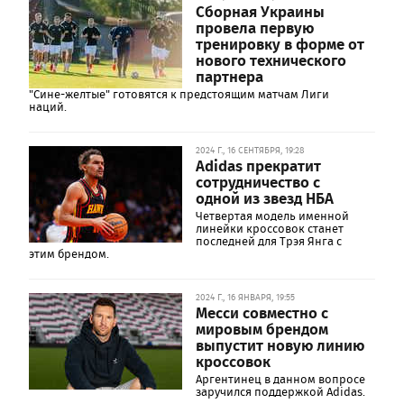
Сборная Украины
провела первую
тренировку в форме от
нового технического
партнера
"Сине-желтые" готовятся к предстоящим матчам Лиги
наций.
2024 Г., 16 СЕНТЯБРЯ, 19:28
Adidas прекратит
сотрудничество с
одной из звезд НБА
Четвертая модель именной
линейки кроссовок станет
последней для Трэя Янга с
этим брендом.
2024 Г., 16 ЯНВАРЯ, 19:55
Месси совместно с
мировым брендом
выпустит новую линию
кроссовок
Аргентинец в данном вопросе
заручился поддержкой Adidas.