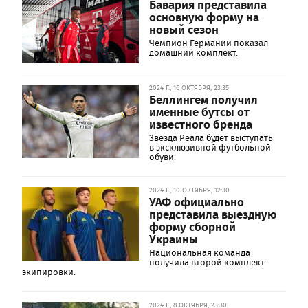
Бавария представила
основную форму на
новый сезон
Чемпион Германии показал
домашний комплект.
2024 Г., 16 ОКТЯБРЯ, 23:35
Беллингем получил
именные бутсы от
известного бренда
Звезда Реала будет выступать
в эксклюзивной футбольной
обуви.
2024 Г., 10 ОКТЯБРЯ, 12:30
УАФ официально
представила выездную
форму сборной
Украины
Национальная команда
получила второй комплект
экипировки.
2024 Г., 8 ОКТЯБРЯ, 23:30