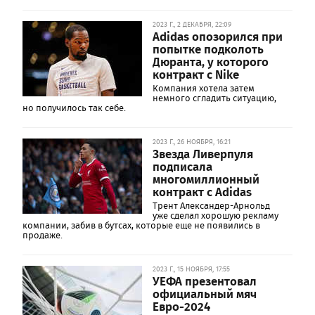
2023 Г., 2 ДЕКАБРЯ, 22:09
Adidas опозорился при
попытке подколоть
Дюранта, у которого
контракт с Nike
Компания хотела затем
немного сгладить ситуацию,
но получилось так себе.
2023 Г., 26 НОЯБРЯ, 16:21
Звезда Ливерпуля
подписала
многомиллионный
контракт с Adidas
Трент Александер-Арнольд
уже сделал хорошую рекламу
компании, забив в бутсах, которые еще не появились в
продаже.
2023 Г., 15 НОЯБРЯ, 17:55
УЕФА презентовал
официальный мяч
Евро-2024