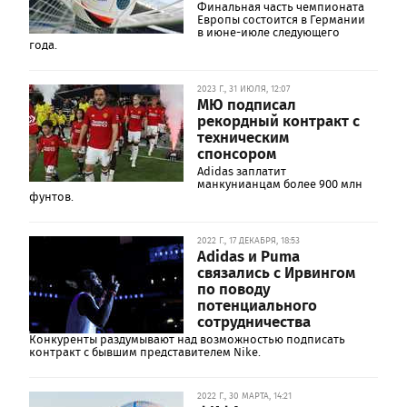
Финальная часть чемпионата
Европы состоится в Германии
в июне-июле следующего
года.
2023 Г., 31 ИЮЛЯ, 12:07
МЮ подписал
рекордный контракт с
техническим
спонсором
Adidas заплатит
манкунианцам более 900 млн
фунтов.
2022 Г., 17 ДЕКАБРЯ, 18:53
Adidas и Puma
связались с Ирвингом
по поводу
потенциального
сотрудничества
Конкуренты раздумывают над возможностью подписать
контракт с бывшим представителем Nike.
2022 Г., 30 МАРТА, 14:21