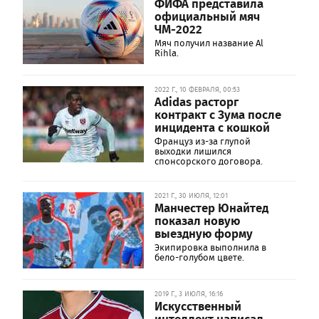
ФИФА представила
официальный мяч
ЧМ-2022
Мяч получил название Al
Rihla.
2022 Г., 10 ФЕВРАЛЯ, 00:53
Adidas расторг
контракт с Зума после
инцидента с кошкой
Француз из-за глупой
выходки лишился
спонсорского договора.
2021 Г., 30 ИЮЛЯ, 12:01
Манчестер Юнайтед
показал новую
выездную форму
Экипировка выполнила в
бело-голубом цвете.
2019 Г., 3 ИЮЛЯ, 16:16
Искусственный
интеллект написал