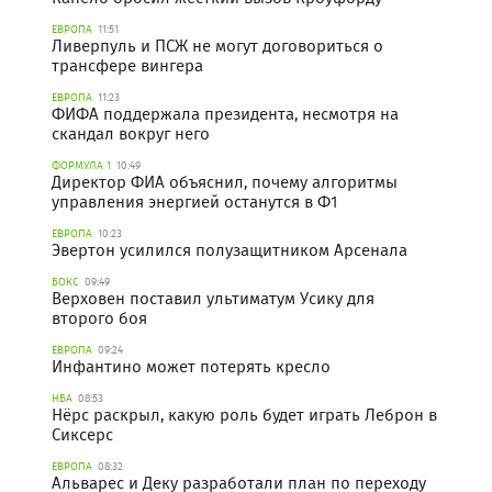
ЕВРОПА
11:51
Ливерпуль и ПСЖ не могут договориться о
трансфере вингера
ЕВРОПА
11:23
ФИФА поддержала президента, несмотря на
скандал вокруг него
ФОРМУЛА 1
10:49
Директор ФИА объяснил, почему алгоритмы
управления энергией останутся в Ф1
ЕВРОПА
10:23
Эвертон усилился полузащитником Арсенала
БОКС
09:49
Верховен поставил ультиматум Усику для
второго боя
ЕВРОПА
09:24
Инфантино может потерять кресло
НБА
08:53
Нёрс раскрыл, какую роль будет играть Леброн в
Сиксерс
ЕВРОПА
08:32
Альварес и Деку разработали план по переходу