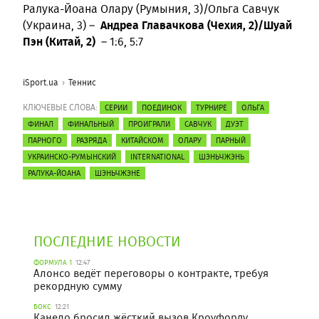
Ралука-Йоана Олару (Румыния, 3)/Ольга Савчук
Андреа Главачкова (Чехия, 2)/Шуай
(Украина, 3) –
Пэн (Китай, 2)
– 1:6, 5:7
iSport.ua
Теннис
КЛЮЧЕВЫЕ СЛОВА:
СЕРИИ
ПОЕДИНОК
ТУРНИРЕ
ОЛЬГА
ФИНАЛ
ФИНАЛЬНЫЙ
ПРОИГРАЛИ
САВЧУК
ДУЭТ
ПАРНОГО
РАЗРЯДА
КИТАЙСКОМ
ОЛАРУ
ПАРНЫЙ
УКРАИНСКО-РУМЫНСКИЙ
INTERNATIONAL
ШЭНЬЧЖЭНЬ
РАЛУКА-ЙОАНА
ШЭНЬЧЖЭНЕ
ПОСЛЕДНИЕ НОВОСТИ
ФОРМУЛА 1
12:47
Алонсо ведёт переговоры о контракте, требуя
рекордную сумму
БОКС
12:21
Канело бросил жёсткий вызов Кроуфорду