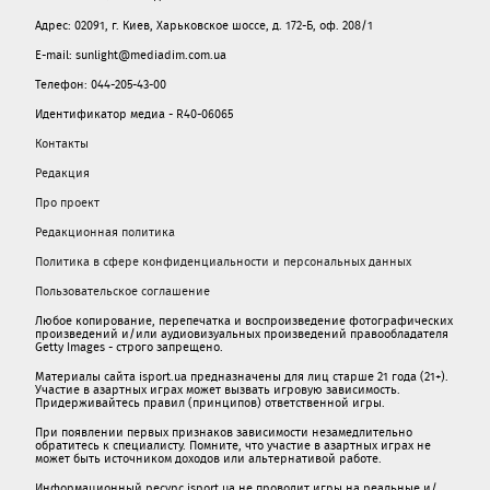
Адрес: 02091, г. Киев, Харьковское шоссе, д. 172-Б, оф. 208/1
E-mail: sunlight@mediadim.com.ua
Телефон: 044-205-43-00
Идентификатор медиа - R40-06065
Контакты
Редакция
Про проект
Редакционная политика
Политика в сфере конфиденциальности и персональных данных
Пользовательское соглашение
Любое копирование, перепечатка и воспроизведение фотографических
произведений и/или аудиовизуальных произведений правообладателя
Getty Images - строго запрещено.
Материалы сайта isport.ua предназначены для лиц старше 21 года (21+).
Участие в азартных играх может вызвать игровую зависимость.
Придерживайтесь правил (принципов) ответственной игры.
При появлении первых признаков зависимости незамедлительно
обратитесь к специалисту. Помните, что участие в азартных играх не
может быть источником доходов или альтернативой работе.
Информационный ресурс isport.ua не проводит игры на реальные и/