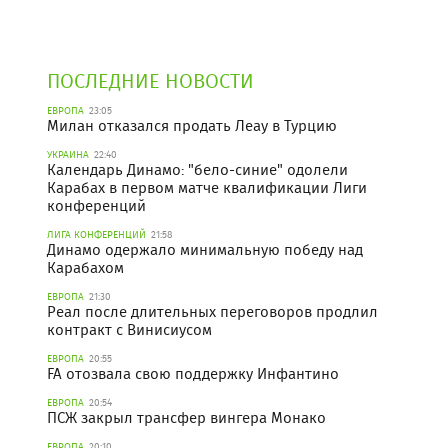
ПОСЛЕДНИЕ НОВОСТИ
ЕВРОПА
23:05
Милан отказался продать Леау в Турцию
УКРАИНА
22:40
Календарь Динамо: "бело-синие" одолели
Карабах в первом матче квалификации Лиги
конференций
ЛИГА КОНФЕРЕНЦИЙ
21:58
Динамо одержало минимальную победу над
Карабахом
ЕВРОПА
21:30
Реал после длительных переговоров продлил
контракт с Винисиусом
ЕВРОПА
20:55
FA отозвала свою поддержку Инфантино
ЕВРОПА
20:54
ПСЖ закрыл трансфер вингера Монако
ЕВРОПА
20:10