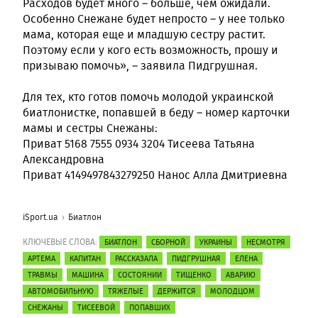
Расходов будет много – больше, чем ожидали.
Особенно Снежане будет непросто – у нее только
мама, которая еще и младшую сестру растит.
Поэтому если у кого есть возможность, прошу и
призываю помочь», – заявила Пидгрушная.
Для тех, кто готов помочь молодой украинской
биатлонистке, попавшей в беду – номер карточки
мамы и сестры Снежаны:
Приват 5168 7555 0934 3204 Тисеева Татьяна
Александровна
Приват 4149497843279250 Нанос Алла Дмитриевна
iSport.ua
Биатлон
КЛЮЧЕВЫЕ СЛОВА:
БИАТЛОН
СБОРНОЙ
УКРАИНЫ
НЕСМОТРЯ
АРТЕМА
КАПИТАН
РАССКАЗАЛА
ПИДГРУШНАЯ
ЕЛЕНА
ТРАВМЫ
МАШИНА
СОСТОЯНИИ
ТИЩЕНКО
АВАРИЮ
АВТОМОБИЛЬНУЮ
ТЯЖЕЛЫЕ
ДЕРЖИТСЯ
МОЛОДЦОМ
СНЕЖАНЫ
ТИСЕЕВОЙ
ПОПАВШИХ