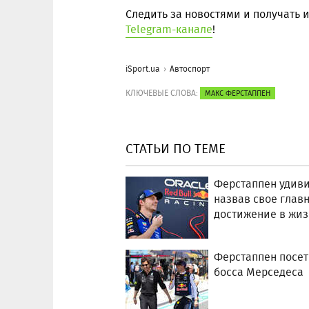
Следить за новостями и получать
Telegram-канале
!
iSport.ua
Автоспорт
КЛЮЧЕВЫЕ СЛОВА:
МАКС ФЕРСТАППЕН
СТАТЬИ ПО ТЕМЕ
Ферстаппен удиви
назвав свое глав
достижение в жи
Ферстаппен посет
босса Мерседеса