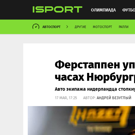
ОЛИМПИАДА
ФУТБ
АВТОСПОРТ
ДРУГИЕ
МОТОСПОРТ
РАЛЛИ
ХОККЕЙ
ММА
АВ
Ферстаппен уп
часах Нюрбург
Авто экипажа нидерландца столкну
17 МАЯ, 17:25 АВТОР:
АНДРЕЙ БЕЗУГЛЫЙ