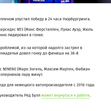
ппеном упустил победу в 24 часа Нюрбургринга.
Мерседес №3 (Макс Ферстаппен, Лукас Ауэр, Жюль
нно лидировал в гонке.
проблемой, из-за которой надолго застрял в
Хункаделья довел гонку до финиша на 38-й
ес №№80 (Маро Энгель, Максим Мартен, Фабиан
соперников пару минут.
беда для немецкого автопроизводителя с 2016 года.
руководитель Ред Булл
может вернуться к работе
.