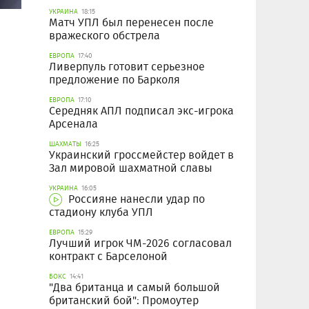
УКРАИНА
18:15
Матч УПЛ был перенесен после
вражеского обстрела
ЕВРОПА
17:40
Ливерпуль готовит серьезное
предложение по Барколя
ЕВРОПА
17:10
Середняк АПЛ подписал экс-игрока
Арсенала
ШАХМАТЫ
16:25
Украинский гроссмейстер войдет в
Зал мировой шахматной славы
УКРАИНА
16:05
Россияне нанесли удар по
стадиону клуба УПЛ
ЕВРОПА
15:29
Лучший игрок ЧМ-2026 согласовал
контракт с Барселоной
БОКС
14:41
"Два британца и самый большой
британский бой": Промоутер