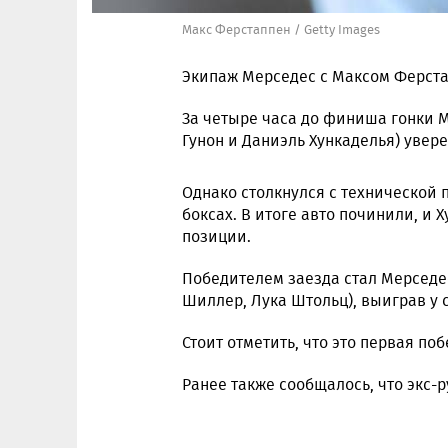
Макс Ферстаппен / Getty Images
Экипаж Мерседес с Максом Ферста
За четыре часа до финиша гонки 
Гунон и Даниэль Хункаделья) увере
Однако столкнулся с технической 
боксах. В итоге авто починили, и 
позиции.
Победителем заезда стал Мерсед
Шиллер, Лука Штольц), выиграв у 
Стоит отметить, что это первая по
Ранее также сообщалось, что экс-