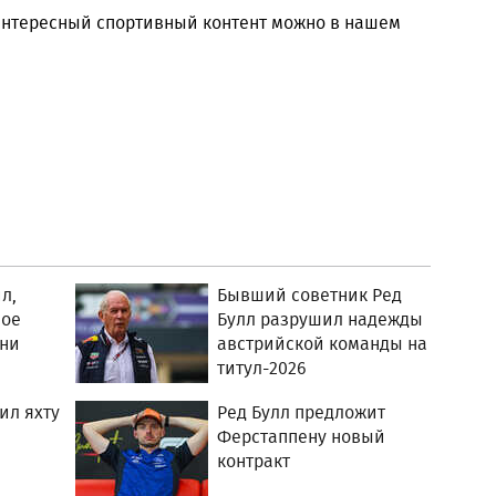
 интересный спортивный контент можно в нашем
л,
Бывший советник Ред
ное
Булл разрушил надежды
зни
австрийской команды на
титул-2026
ил яхту
Ред Булл предложит
Ферстаппену новый
контракт