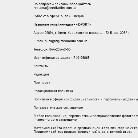
По вопросам рекламы обращайтесь:
reklama@mediadim.com.ua
Субъект в сфере онлайн-медиа
Название онлайн-медиа - «ISPORT»
Адрес: 02091, г. Киев, Харьковское шоссе, д. 172-Б, оф. 208/1
E-mail: sunlight@mediadim.com.ua
Телефон: 044-205-43-00
Идентификатор медиа - R40-06065
Контакты
Редакция
Про проект
Редакционная политика
Политика в сфере конфиденциальности и персональных данны
Пользовательское соглашение
Любое копирование, перепечатка и воспроизведение фотограф
Images - строго запрещено.
Материалы сайта isport.ua предназначены для лиц старше 21 год
Придерживайтесь правил (принципов) ответственной игры.