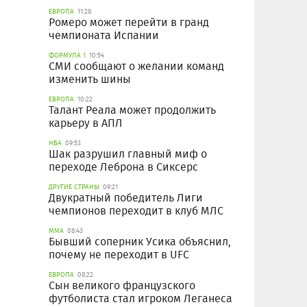
ЕВРОПА
11:28
Ромеро может перейти в гранд
чемпионата Испании
ФОРМУЛА 1
10:54
СМИ сообщают о желании команд
изменить шины
ЕВРОПА
10:22
Талант Реала может продолжить
карьеру в АПЛ
НБА
09:53
Шак разрушил главный миф о
переходе Леброна в Сиксерс
ДРУГИЕ СТРАНЫ
09:21
Двукратный победитель Лиги
чемпионов переходит в клуб МЛС
ММА
08:43
Бывший соперник Усика объяснил,
почему не переходит в UFC
ЕВРОПА
08:22
Сын великого французского
футболиста стал игроком Леганеса