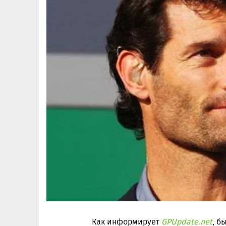
Как информирует
GPUpdate.net
, б