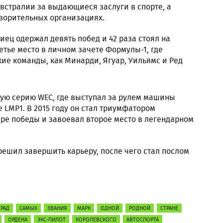
встралии за выдающиеся заслуги в спорте, а
творительных организациях.
иец одержал девять побед и 42 раза стоял на
тье место в личном зачете Формулы-1, где
акие команды, как Минарди, Ягуар, Уильямс и Ред
ную серию WEC, где выступал за рулем машины
е LMP1. В 2015 году он стал триумфатором
ре победы и завоевал второе место в легендарном
 решил завершить карьеру, после чего стал послом
ГРАД
САМЫХ
ЗВАНИЯ
МАРК
ОДНОЙ
РОДНОЙ
СТРАНЕ
ОРДЕНА
ЭКС-ПИЛОТ
КОРОЛЕВСКОГО
АВТОСПОРТА