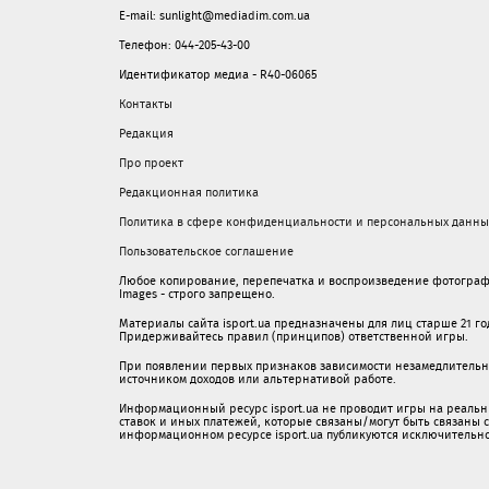
E-mail: sunlight@mediadim.com.ua
Телефон: 044-205-43-00
Идентификатор медиа - R40-06065
Контакты
Редакция
Про проект
Редакционная политика
Политика в сфере конфиденциальности и персональных данны
Пользовательское соглашение
Любое копирование, перепечатка и воспроизведение фотограф
Images - строго запрещено.
Материалы сайта isport.ua предназначены для лиц старше 21 год
Придерживайтесь правил (принципов) ответственной игры.
При появлении первых признаков зависимости незамедлительно 
источником доходов или альтернативой работе.
Информационный ресурс isport.ua не проводит игры на реальн
ставок и иных платежей, которые связаны/могут быть связаны
информационном ресурсе isport.ua публикуютcя исключительн