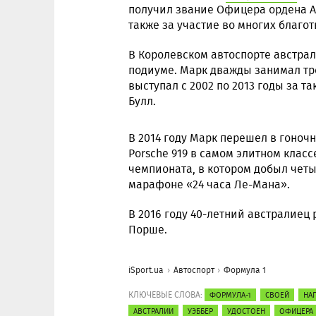
получил звание Офицера ордена А
также за участие во многих благо
В Королевском автоспорте австрал
подиуме. Марк дважды занимал тре
выступал с 2002 по 2013 годы за т
Булл.
В 2014 году Марк перешел в гоноч
Porsche 919 в самом элитном класс
чемпионата, в котором добыл четы
марафоне «24 часа Ле-Мана».
В 2016 году 40-летний австралиец
Порше.
iSport.ua
Автоспорт
Формула 1
КЛЮЧЕВЫЕ СЛОВА:
ФОРМУЛА-1
СВОЕЙ
НА
АВСТРАЛИИ
УЭББЕР
УДОСТОЕН
ОФИЦЕРА