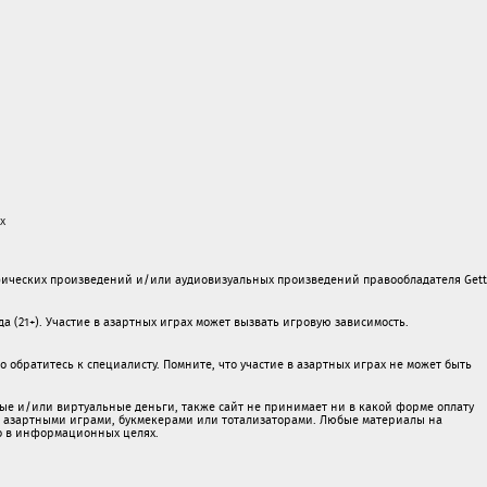
х
ических произведений и/или аудиовизуальных произведений правообладателя Gett
а (21+). Участие в азартных играх может вызвать игровую зависимость.
обратитесь к специалисту. Помните, что участие в азартных играх не может быть
ые и/или виртуальные деньги, также сайт не принимает ни в какой форме oплaту
 c азартными игрaми, букмекерами или тотализаторами. Любые материалы на
о в информационных целях.