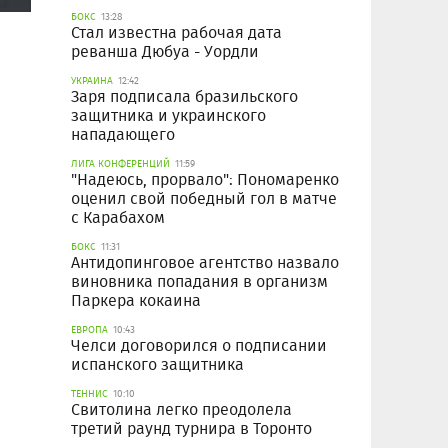
БОКС
13:28
Стал известна рабочая дата
реванша Дюбуа - Уордли
УКРАИНА
12:42
Заря подписала бразильского
защитника и украинского
нападающего
ЛИГА КОНФЕРЕНЦИЙ
11:59
"Надеюсь, прорвало": Пономаренко
оценил свой победный гол в матче
с Карабахом
БОКС
11:31
Антидопинговое агентство назвало
виновника попадания в организм
Паркера кокаина
ЕВРОПА
10:43
Челси договорился о подписании
испанского защитника
ТЕННИС
10:10
Свитолина легко преодолела
третий раунд турнира в Торонто