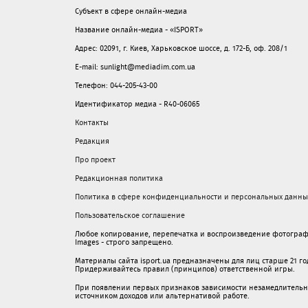
Субъект в сфере онлайн-медиа
Название онлайн-медиа - «ISPORT»
Адрес: 02091, г. Киев, Харьковское шоссе, д. 172-Б, оф. 208/1
E-mail: sunlight@mediadim.com.ua
Телефон: 044-205-43-00
Идентификатор медиа - R40-06065
Контакты
Редакция
Про проект
Редакционная политика
Политика в сфере конфиденциальности и персональных данны
Пользовательское соглашение
Любое копирование, перепечатка и воспроизведение фотограф
Images - строго запрещено.
Материалы сайта isport.ua предназначены для лиц старше 21 год
Придерживайтесь правил (принципов) ответственной игры.
При появлении первых признаков зависимости незамедлительно 
источником доходов или альтернативой работе.