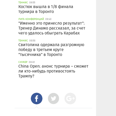
ТЕННИС
09:55
Костюк вышла в 1/8 финала
турнира в Торонто
ЛИГА КОНФЕРЕНЦИЙ
09:40
"Именно это принесло результат":
Тренер Динамо рассказал, за счет
чего удалось обыграть Карабах
ТЕННИС
08:58
Свитолина одержала разгромную
победу в третьем круге
"тысячника" в Торонто
СНУКЕР
08:45
China Open: анонс турнира – сможет
ли кто-нибудь противостоять
Трампу?