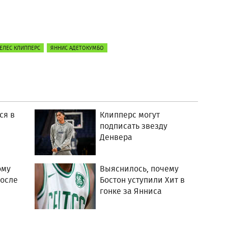
ЕЛЕС КЛИППЕРС
ЯННИС АДЕТОКУМБО
ся в
Клипперс могут
подписать звезду
Денвера
ому
Выяснилось, почему
после
Бостон уступили Хит в
гонке за Янниса