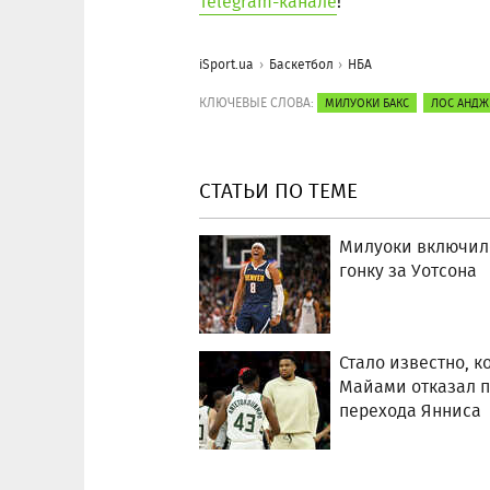
Telegram-канале
!
iSport.ua
Баскетбол
НБА
КЛЮЧЕВЫЕ СЛОВА:
МИЛУОКИ БАКС
ЛОС АНДЖ
СТАТЬИ ПО ТЕМЕ
Милуоки включил
гонку за Уотсона
Стало известно, к
Майами отказал 
перехода Янниса