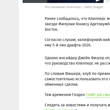
Лос-Анджелес Клипперс / Getty Images
Ранее сообщалось, что Клипперс м
звезде Милуоки Яннису Адетокумбо
Бостон.
Согласно слухам, калифорнийский
ему 5-й пик драфта‑2026.
Однако инсайдер Джейк Фишер оп
что руководство Клипперс не рас
По словам Фишера, клуб по‑прежн
самостоятельно использовать его 
обменные сделки.
Тем временем Голден
Стейт рассм
Следить за новостями и получать