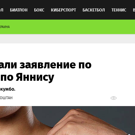
ОЛ
БИАТЛОН
БОКС
КИБЕРСПОРТ
БАСКЕТБОЛ
ТЕННИС
КРАИНА
ТОСПОРТ
али заявление по
 по Яннису
окумбо.
НОШТАН