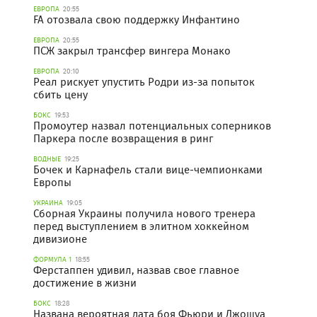
ЕВРОПА
20:55
FA отозвала свою поддержку Инфантино
ЕВРОПА
20:55
ПСЖ закрыл трансфер вингера Монако
ЕВРОПА
20:10
Реал рискует упустить Родри из-за попыток
сбить цену
БОКС
19:53
Промоутер назвал потенциальных соперников
Паркера после возвращения в ринг
ВОДНЫЕ
19:25
Бочек и Карнафель стали вице-чемпионками
Европы
УКРАИНА
19:05
Сборная Украины получила нового тренера
перед выступлением в элитном хоккейном
дивизионе
ФОРМУЛА 1
18:55
Ферстаппен удивил, назвав свое главное
достижение в жизни
БОКС
18:28
Названа вероятная дата боя Фьюри и Джошуа