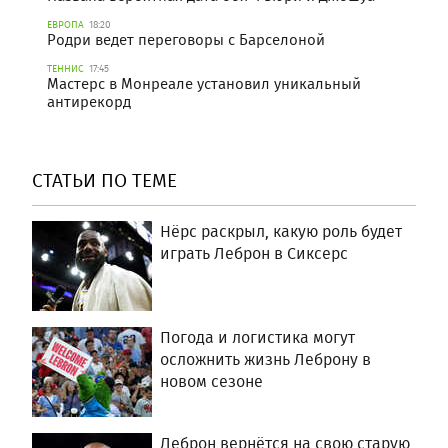
ЕВРОПА
18:20
Родри ведет переговоры с Барселоной
ТЕННИС
17:45
Мастерс в Монреале установил уникальный
антирекорд
СТАТЬИ ПО ТЕМЕ
Нёрс раскрыл, какую роль будет
играть Леброн в Сиксерс
Погода и логистика могут
осложнить жизнь Леброну в
новом сезоне
Леброн вернётся на свою старую