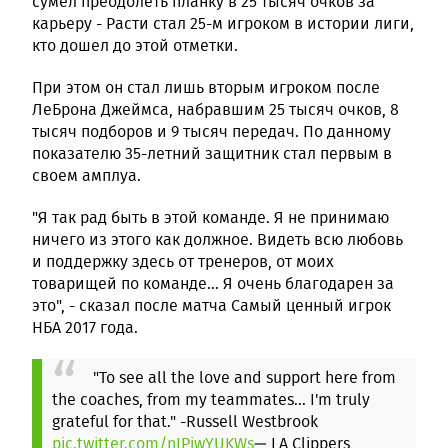
сумел преодолеть планку в 25 тысяч очков за
карьеру - Расти стал 25-м игроком в истории лиги,
кто дошел до этой отметки.
При этом он стал лишь вторым игроком после
ЛеБрона Джеймса, набравшим 25 тысяч очков, 8
тысяч подборов и 9 тысяч передач. По данному
показателю 35-летний защитник стал первым в
своем амплуа.
"Я так рад быть в этой команде. Я не принимаю
ничего из этого как должное. Видеть всю любовь
и поддержку здесь от тренеров, от моих
товарищей по команде... Я очень благодарен за
это", - сказал после матча Самый ценный игрок
НБА 2017 года.
"To see all the love and support here from
the coaches, from my teammates... I'm truly
grateful for that." -Russell Westbrook
pic.twitter.com/nIPjwYUKWs
— LA Clippers