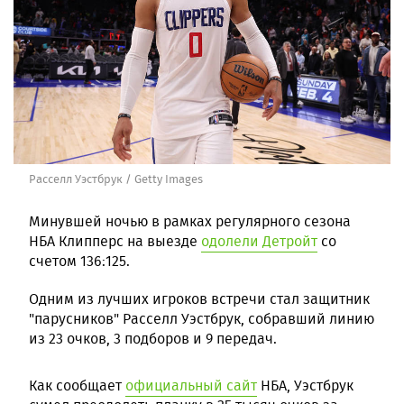
Расселл Уэстбрук / Getty Images
Минувшей ночью в рамках регулярного сезона
НБА Клипперс на выезде
одолели Детройт
со
счетом 136:125.
Одним из лучших игроков встречи стал защитник
"парусников" Расселл Уэстбрук, собравший линию
из 23 очков, 3 подборов и 9 передач.
Как сообщает
официальный сайт
НБА, Уэстбрук