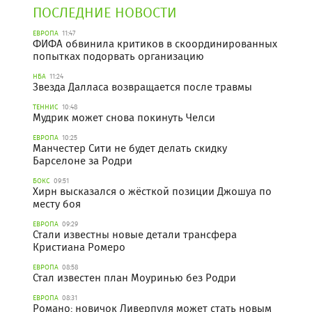
ПОСЛЕДНИЕ НОВОСТИ
ЕВРОПА
11:47
ФИФА обвинила критиков в скоординированных
попытках подорвать организацию
НБА
11:24
Звезда Далласа возвращается после травмы
ТЕННИС
10:48
Мудрик может снова покинуть Челси
ЕВРОПА
10:25
Манчестер Сити не будет делать скидку
Барселоне за Родри
БОКС
09:51
Хирн высказался о жёсткой позиции Джошуа по
месту боя
ЕВРОПА
09:29
Стали известны новые детали трансфера
Кристиана Ромеро
ЕВРОПА
08:58
Стал известен план Моуринью без Родри
ЕВРОПА
08:31
Романо: новичок Ливерпуля может стать новым