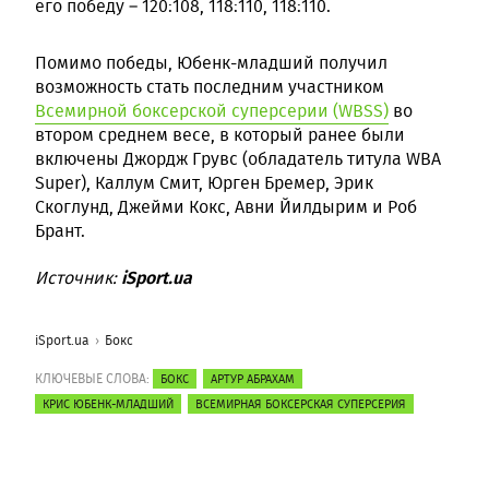
его победу – 120:108, 118:110, 118:110.
Помимо победы, Юбенк-младший получил
возможность стать последним участником
Всемирной боксерской суперсерии (WBSS)
во
втором среднем весе, в который ранее были
включены Джордж Грувс (обладатель титула WBA
Super), Каллум Смит, Юрген Бремер, Эрик
Скоглунд, Джейми Кокс, Авни Йилдырим и Роб
Брант.
iSport.ua
Источник:
iSport.ua
Бокс
КЛЮЧЕВЫЕ СЛОВА:
БОКС
АРТУР АБРАХАМ
КРИС ЮБЕНК-МЛАДШИЙ
ВСЕМИРНАЯ БОКСЕРСКАЯ СУПЕРСЕРИЯ