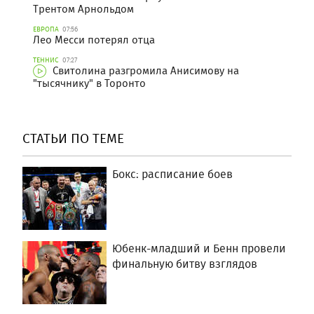
Трентом Арнольдом
ЕВРОПА
07:56
Лео Месси потерял отца
ТЕННИС
07:27
Свитолина разгромила Анисимову на
"тысячнику" в Торонто
СТАТЬИ ПО ТЕМЕ
Бокс: расписание боев
Юбенк-младший и Бенн провели
финальную битву взглядов