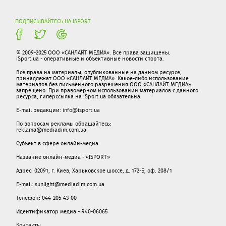
ПОДПИСЫВАЙТЕСЬ НА ISPORT
© 2009-2025 ООО «САНЛАЙТ МЕДИА». Все права защищены.
iSport.ua - оперативные и объективные новости спорта.
Все права на материалы, опубликованные на данном ресурсе,
принадлежат ООО «САНЛАЙТ МЕДИА». Какое-либо использование
материалов без письменного разрешения ООО «САНЛАЙТ МЕДИА»
запрещено. При правомерном использовании материалов с данного
ресурса, гиперссылка на iSport.ua обязательна.
E-mail редакции:
info@isport.ua
По вопросам рекламы обращайтесь:
reklama@mediadim.com.ua
Субъект в сфере онлайн-медиа
Название онлайн-медиа - «ISPORT»
Адрес: 02091, г. Киев, Харьковское шоссе, д. 172-Б, оф. 208/1
E-mail: sunlight@mediadim.com.ua
Телефон: 044-205-43-00
Идентификатор медиа - R40-06065
Контакты