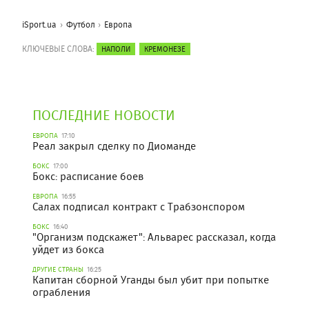
iSport.ua
Футбол
Европа
КЛЮЧЕВЫЕ СЛОВА:
НАПОЛИ
КРЕМОНЕЗЕ
ПОСЛЕДНИЕ НОВОСТИ
ЕВРОПА
17:10
Реал закрыл сделку по Диоманде
БОКС
17:00
Бокс: расписание боев
ЕВРОПА
16:55
Салах подписал контракт с Трабзонспором
БОКС
16:40
"Организм подскажет": Альварес рассказал, когда
уйдет из бокса
ДРУГИЕ СТРАНЫ
16:25
Капитан сборной Уганды был убит при попытке
ограбления