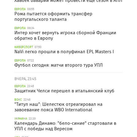
Хавбек Баварии может провести еще сезон в АПЛ
ЕВРОПА
08:55
Рома пытается оформить трансфер
португальского таланта
ЕВРОПА
08:34
Интер хочет вернуть игрока сборной Франции
обратно в Европу
КИБЕРСПОРТ
07:50
NaVi легко прошли в полуфинал EPL Masters I
ЕВРОПА
07:22
Футбол сегодня: матчи второго тура УПЛ
ВЧЕРА, 23:45
ЕВРОПА
23:45
Защитник Челси перешел в итальянский клуб
БОКС
22:48
"Титул наш": Шелестюк отреагировал на
завоевание пояса WBO International
УКРАИНА
22:20
Календарь Динамо: "бело-синие" стартовали в
УПЛ с победы над Вересом