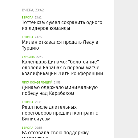
ВЧЕРА, 23:42
ЕВРОПА
23:42
Тоттенхэм сумел сохранить одного
из лидеров команды
ЕВРОПА
23:05
Милан отказался продать Леау в
Турцию
УКРАИНА
22:40
Календарь Динамо: "бело-синие"
одолели Карабах в первом матче
квалификации Лиги конференций
ЛИГА КОНФЕРЕНЦИЙ
21:58
Динамо одержало минимальную
победу над Карабахом
ЕВРОПА
21:30
Реал после длительных
переговоров продлил контракт с
Винисиусом
ЕВРОПА
20:55
FA отозвала свою поддержку