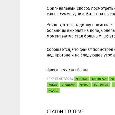
Оригинальный способ посмотреть 
как не сумел купить билет на вые
Увидев, что к стадиону примыкает
больницы выходят на поле, болел
момент матча стал больным. Об э
Сообщается, что фанат посмотрел 
над Кротоне и на следующее утро
iSport.ua
Футбол
Европа
КЛЮЧЕВЫЕ СЛОВА:
ФУТБОЛ
ЮВЕНТУСА
ЧТ
КОГДА
СТАДИОНА
ФАНАТ
БОЛЬНИЦЫ
КАССАХ
СТАТЬИ ПО ТЕМЕ