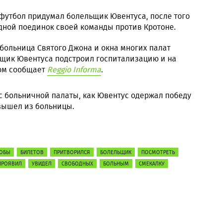
футбол придумал болельщик Ювентуса, после того
здной поединок своей команды против Кротоне.
 больница Святого Джона и окна многих палат
ьщик Ювентуса подстроил госпитализацию и на
том сообщает
Reggio Informa
.
с больничной палаты, как Ювентус одержал победу
 вышел из больницы.
ОБЫ
БИЛЕТОВ
ПРИТВОРИЛСЯ
БОЛЕЛЬЩИК
ПОСМОТРЕТЬ
ПРОЯВИЛ
УВИДЕЛ
СВОБОДНЫХ
БОЛЬНЫМ
СМЕКАЛКУ