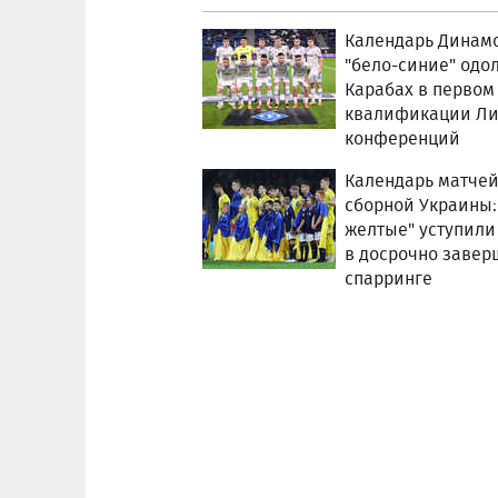
Календарь Динамо
"бело-синие" одо
Карабах в первом
квалификации Ли
конференций
Календарь матче
сборной Украины:
желтые" уступили
в досрочно заве
спарринге