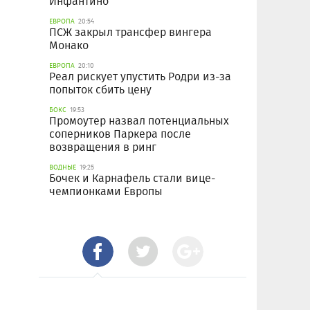
Инфантино
ЕВРОПА
20:54
ПСЖ закрыл трансфер вингера
Монако
ЕВРОПА
20:10
Реал рискует упустить Родри из-за
попыток сбить цену
БОКС
19:53
Промоутер назвал потенциальных
соперников Паркера после
возвращения в ринг
ВОДНЫЕ
19:25
Бочек и Карнафель стали вице-
чемпионками Европы