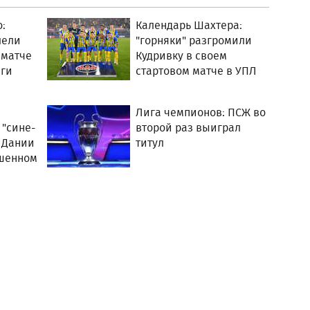
:
Календарь Шахтера:
лели
"горняки" разгромили
 матче
Кудривку в своем
ги
стартовом матче в УПЛ
й
Лига чемпионов: ПСЖ во
 "сине-
второй раз выиграл
 Дании
титул
ршенном