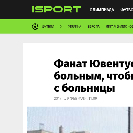
ОЛИМПИАДА
ФУТБ
ФУТБОЛ
ЕВРОПА
УКРАИНА
ЛИГА ЧЕМПИОНО
ХОККЕЙ
ММА
АВ
Фанат Ювенту
больным, чтоб
с больницы
2017 Г., 9 ФЕВРАЛЯ, 11:09