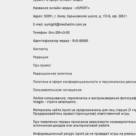
Название онлайн-медиа - «ISPORT»
Адрес: 02091, г. Киев, Харьковское шоссе, д. 172-Б, оф. 208/1
E-mail: sunlight@mediadim.com.ua
Телефон: 044-205-43-00
Идентификатор медиа - R40-06065
Контакты
Редакция
Про проект
Редакционная политика
Политика в сфере конфиденциальности и персональных данны
Пользовательское соглашение
Любое копирование, перепечатка и воспроизведение фотограф
Images - строго запрещено.
Материалы сайта isport.ua предназначены для лиц старше 21 год
Придерживайтесь правил (принципов) ответственной игры.
При появлении первых признаков зависимости незамедлительно 
источником доходов или альтернативой работе.
Информационный ресурс isport.ua не проводит игры на реальн