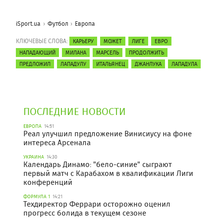
iSport.ua
Футбол
Европа
КЛЮЧЕВЫЕ СЛОВА:
КАРЬЕРУ
МОЖЕТ
ЛИГЕ
ЕВРО
НАПАДАЮЩИЙ
МИЛАНА
МАРСЕЛЬ
ПРОДОЛЖИТЬ
ПРЕДЛОЖИЛ
ЛАПАДУЛУ
ИТАЛЬЯНЕЦ
ДЖАНЛУКА
ЛАПАДУЛА
ПОСЛЕДНИЕ НОВОСТИ
ЕВРОПА
14:51
Реал улучшил предложение Винисиусу на фоне
интереса Арсенала
УКРАИНА
14:30
Календарь Динамо: "бело-синие" сыграют
первый матч с Карабахом в квалификации Лиги
конференций
ФОРМУЛА 1
14:21
Техдиректор Феррари осторожно оценил
прогресс болида в текущем сезоне