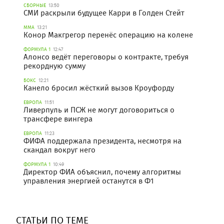
СБОРНЫЕ
13:50
СМИ раскрыли будущее Карри в Голден Стейт
ММА
13:21
Конор Макгрегор перенёс операцию на колене
ФОРМУЛА 1
12:47
Алонсо ведёт переговоры о контракте, требуя
рекордную сумму
БОКС
12:21
Канело бросил жёсткий вызов Кроуфорду
ЕВРОПА
11:51
Ливерпуль и ПСЖ не могут договориться о
трансфере вингера
ЕВРОПА
11:23
ФИФА поддержала президента, несмотря на
скандал вокруг него
ФОРМУЛА 1
10:49
Директор ФИА объяснил, почему алгоритмы
управления энергией останутся в Ф1
СТАТЬИ ПО ТЕМЕ